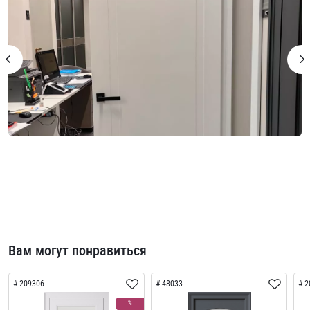
Вам могут понравиться
209306
48033
2
%