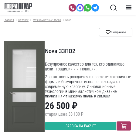
Главная
Каталог
Межкомнатные двери
Nova
В избранное
Nova 33ПО2
Безупречное качество для тех, кто одинаково
ценит традиции и инновации.
Элегантность рождается в простоте: лаконичные
формы и безупречное исполнение создают
современную классику. Инновационные
технологии в минималистичном дизайне
превращают каждую дверь в символ
изысканности и практичности.
26 500 ₽
33 130 ₽
ЗАЯВКА НА РАСЧЕТ