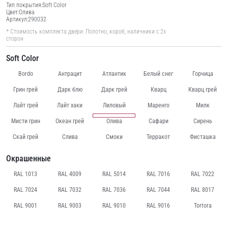
Тип покрытия:
Soft Color
Цвет:
Олива
Артикул:
290032
* Стоимость комплекта двери: Полотно, короб, наличники с 2х
сторон
Soft Color
Bordo
Антрацит
Атлантик
Белый снег
Горчица
Грин грей
Дарк блю
Дарк грей
Кварц
Кварц грей
Лайт грей
Лайт хаки
Лиловый
Маренго
Милк
Мисти грин
Океан грей
Олива
Сафари
Сирень
Скай грей
Слива
Смоки
Терракот
Фисташка
Окрашенные
RAL 1013
RAL 4009
RAL 5014
RAL 7016
RAL 7022
RAL 7024
RAL 7032
RAL 7036
RAL 7044
RAL 8017
RAL 9001
RAL 9003
RAL 9010
RAL 9016
Tortora