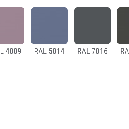
L 4009
RAL 5014
RAL 7016
RA