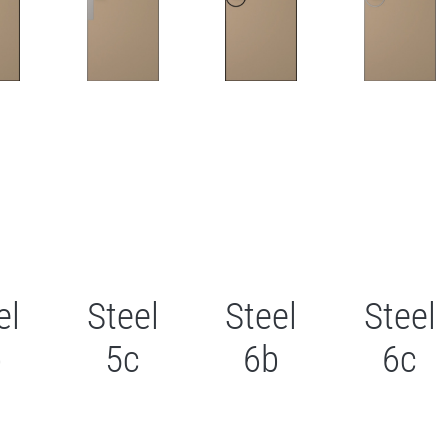
el
Steel
Steel
Steel
b
5с
6b
6с