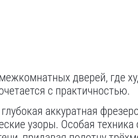
 межкомнатных дверей, где х
очетается с практичностью.
 глубокая аккуратная фрезер
ские узоры. Особая техника
 тени, придавая полотну трёх