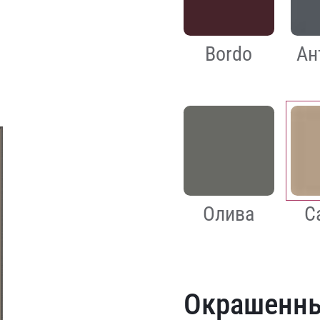
Bordo
Ан
Олива
С
Окрашенн