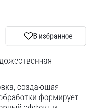
В избранное
удожественная
овка, создающая
 обработки формирует
мерный эффект и