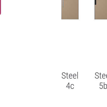
Steel
Ste
4с
5