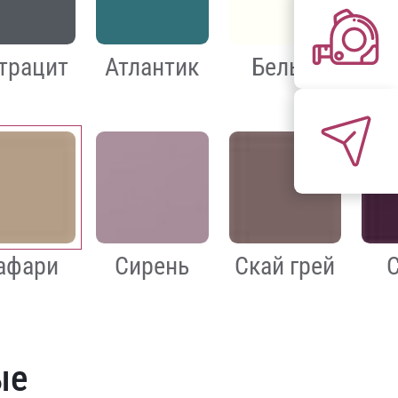
трацит
Атлантик
Белый
Г
афари
Сирень
Скай грей
ые