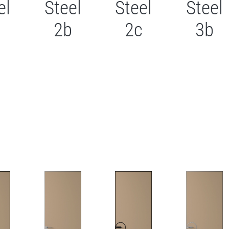
el
Steel
Steel
Steel
с
2b
2с
3b