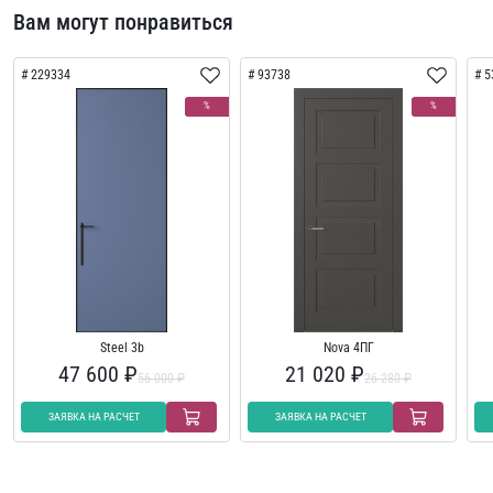
Вам могут понравиться
229334
93738
5
%
%
Steel 3b
Nova 4ПГ
47 600 ₽
21 020 ₽
56 000 ₽
26 280 ₽
ЗАЯВКА НА РАСЧЕТ
ЗАЯВКА НА РАСЧЕТ