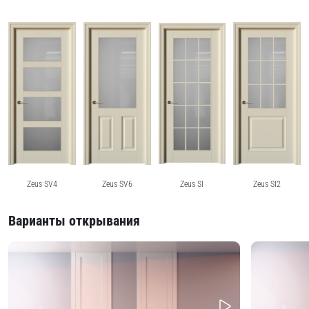
Zeus SV4
Zeus SV6
Zeus SI
Zeus SI2
Варианты открывания