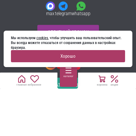
max
telegram
whatsapp
ОБРАТНЫЙ ЗВОНОК
Мы используем 
cookies
, чтобы улучшить ваш пользовательский опыт. 
Вы всегда можете отказаться от сохранения данных в настройках 
браузера.
Мы в соцсетях:
Хорошо
каталог
НАПИСАТЬ РУКОВОДСТВУ
главная
избранное
корзина
акции
Все материалы на сайте принадлежат компании
ООО «Ягуар-М» — входные и межкомнатные двери
производителя. Копирование запрещено!
Политика конфиденциальности
Договор оферты
Cookie