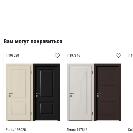
Вам могут понравиться
198020
197846
1
Penta 198020
Termo 197846
Col