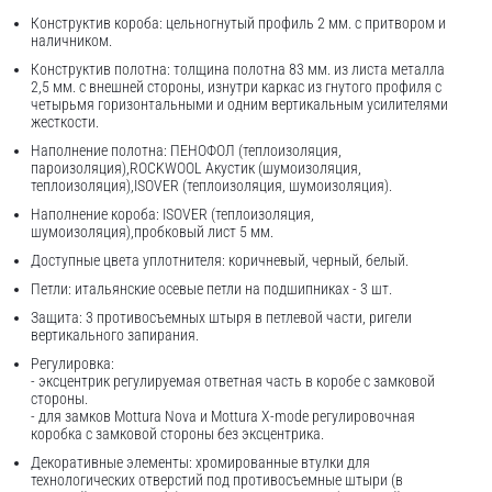
Конструктив короба: цельногнутый профиль 2 мм. с притвором и
наличником.
Конструктив полотна: толщина полотна 83 мм. из листа металла
2,5 мм. с внешней стороны, изнутри каркас из гнутого профиля с
четырьмя горизонтальными и одним вертикальным усилителями
жесткости.
Наполнение полотна: ПЕНОФОЛ (теплоизоляция,
пароизоляция),ROCKWOOL Акустик (шумоизоляция,
теплоизоляция),ISOVER (теплоизоляция, шумоизоляция).
Наполнение короба: ISOVER (теплоизоляция,
шумоизоляция),пробковый лист 5 мм.
Доступные цвета уплотнителя: коричневый, черный, белый.
Петли: итальянские осевые петли на подшипниках - 3 шт.
Защита: 3 противосъемных штыря в петлевой части, ригели
вертикального запирания.
Регулировка:
- эксцентрик регулируемая ответная часть в коробе с замковой
стороны.
- для замков Mottura Nova и Mottura X-mode регулировочная
коробка с замковой стороны без эксцентрика.
Декоративные элементы: хромированные втулки для
технологических отверстий под противосъемные штыри (в