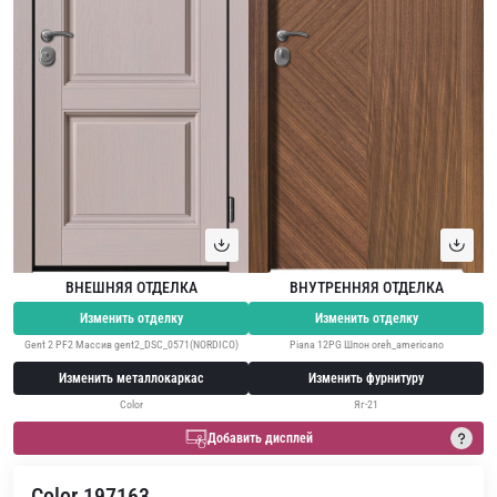
ВНЕШНЯЯ ОТДЕЛКА
ВНУТРЕННЯЯ ОТДЕЛКА
Изменить отделку
Изменить отделку
Gent 2 PF2 Массив gent2_DSC_0571(NORDICO)
Piana 12PG Шпон oreh_americano
Изменить металлокаркас
Изменить фурнитуру
Color
Яг-21
Добавить дисплей
Color 197163