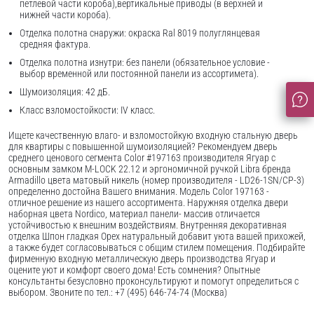
петлевой части короба),вертикальные приводы (в верхней и
нижней части короба).
Отделка полотна снаружи: окраска Ral 8019 полуглянцевая
средняя фактура.
Отделка полотна изнутри: без панели (обязательное условие -
выбор временной или постоянной панели из ассортимета).
Шумоизоляция: 42 дБ.
Класс взломостойкости: IV класс.
Ищете качественную влаго- и взломостойкую входную стальную дверь
для квартиры с повышенной шумоизоляцией? Рекомендуем дверь
среднего ценового сегмента Color #197163 производителя Ягуар с
основным замком M-LOCK 22.12 и эргономичной ручкой Libra бренда
Armadillo цвета матовый никель (номер производителя - LD26-1SN/CP-3)
определенно достойна Вашего внимания. Модель Color 197163 -
отличное решение из нашего ассортимента. Наружняя отделка двери
наборная цвета Nordico, материал панели- массив отличается
устойчивостью к внешним воздействиям. Внутренняя декоративная
отделка Шпон гладкая Орех натуральный добавит уюта вашей прихожей,
а также будет согласовываться с общим стилем помещения. Подбирайте
фирменную входную металлическую дверь производства Ягуар и
оцените уют и комфорт своего дома! Есть сомнения? Опытные
консультанты безусловно проконсультируют и помогут определиться с
выбором. Звоните по тел.: +7 (495) 646-74-74 (Москва)