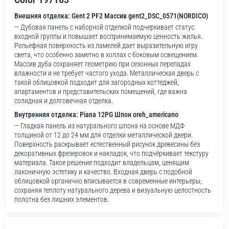
Внешняя отделка: Gent 2 PF2 Массив gent2_DSC_0571(NORDICO)
— Дубовая панель с наборной отделкой подчеркивает статус
входной группы и повышает воспринимаемую ценность жилья.
Рельефная поверхность из ламелей дает выразительную игру
света, что особенно заметно в холлах с боковым освещением.
Массив дуба сохраняет геометрию при сезонных перепадах
влажности и не требует частого ухода. Металлическая дверь с
такой облицовкой подходит для загородных коттеджей,
апартаментов и представительских помещений, где важна
солидная и долговечная отделка.
Внутренняя отделка: Piana 12PG Шпон oreh_americano
— Гладкая панель из натурального шпона на основе МДФ
толщиной от 12 до 24 мм для отделки металлической двери.
Поверхность раскрывает естественный рисунок древесины без
декоративных фрезеровок и накладок, что подчёркивает текстуру
материала. Такое решение подходит владельцам, ценящим
лаконичную эстетику и качество. Входная дверь с подобной
облицовкой органично вписывается в современные интерьеры,
сохраняя теплоту натурального дерева и визуальную целостность
полотна без лишних элементов.