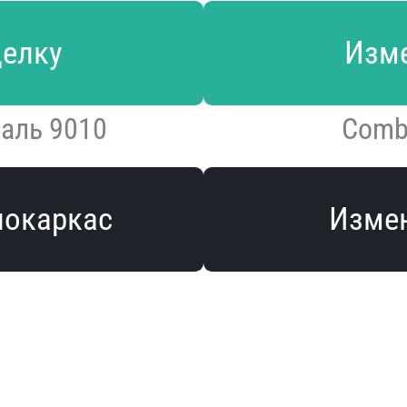
делку
Изме
аль 9010
Comb
локаркас
Измен