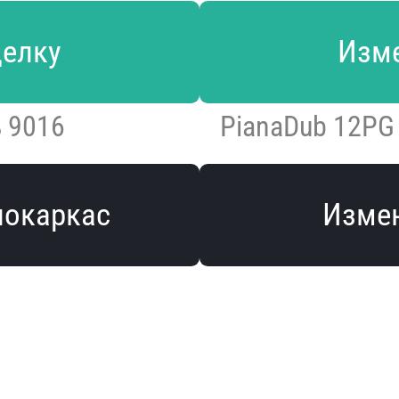
делку
Изме
 9016
PianaDub 12PG
локаркас
Измен