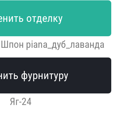
нить отделку
 Шпон piana_дуб_лаванда
ить фурнитуру
Яг-24