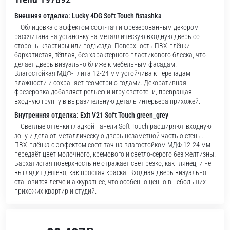
Внешняя отделка: Lucky 4DG Soft Touch fistashka
— Облицовка с эффектом софт-тач и фрезерованным декором
рассчитана на установку на металлическую входную дверь со
стороны квартиры или подъезда. Поверхность ПВХ-плёнки
бархатистая, тёплая, без характерного пластикового блеска, что
делает дверь визуально ближе к мебельным фасадам.
Влагостойкая МДФ-плита 12-24 мм устойчива к перепадам
влажности и сохраняет геометрию годами. Декоративная
фрезеровка добавляет рельеф и игру светотени, превращая
входную группу в выразительную деталь интерьера прихожей.
Внутренняя отделка: Exit V21 Soft Touch green_grey
— Светлые оттенки гладкой панели Soft Touch расширяют входную
зону и делают металлическую дверь незаметной частью стены.
ПВХ-плёнка с эффектом софт-тач на влагостойком МДФ 12-24 мм
передаёт цвет молочного, кремового и светло-серого без желтизны.
Бархатистая поверхность не отражает свет резко, как глянец, и не
выглядит дёшево, как простая краска. Входная дверь визуально
становится легче и аккуратнее, что особенно ценно в небольших
прихожих квартир и студий.