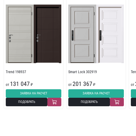
Trend 198937
Smart Lock 302919
Te
131 047
201 367
от
₽
от
₽
от
ЗАЯВКА НА РАСЧЕТ
ЗАЯВКА НА РАСЧЕТ
ПОДОБРАТЬ
ПОДОБРАТЬ