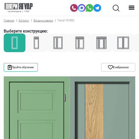
Главная
Каталог
Входные двери
Trend 197892
Выберите конструкцию:
Пройти обучение
В избранное