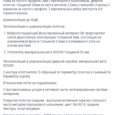
Рама из гнутого профиля 2мм с притвором и наличником, дверное
полотно толщиной 50мм из листа металла 2,5мм (с внешней стороны) c
каркасом из гнутого профиля. 2 вертикальных ребра жесткости и 8
горизонтальных.
Шумоизоляция до 40дБ.
Теплоизоляция и шумоизоляция полотна:
Вибропоглащающий фольгированный материал GB представляет
собой двухслойную конструкцию толщиной 3мм, состоящую из
алюминиевой фольги толщиной 0,6мм и полимерного слоя на
основе мастики.
Утеплитель минеральная вата ISOVER толщиной 50 мм.
Теплоизоляция и шумоизоляция дверной коробки: минеральная вата
ISOVER
2 контура уплотнителя: D-образный по периметру полотна и съемный по
периметру короба.
Итальянские петли на подшипниках.
2 противосъемных штыря в петлевой части, интегрированная система
запирания.
Покрытие полотна снаружи - высококачественная окраска стального
листа методом порошкового напыления, цвет: Ral 8019, средняя
текстура, полуглянцевая.