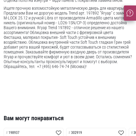
Отделка полотна изнутри – МДФ панель с покрытием ламинатином.
Ищете прочную взломостойкую металлическую дверь для квартиры ?
Предлагаем Вам не дорогую модель Trend арт. 197892 "Ягуар" с замком
M-LOCK 25.12 и ручкой Libra от производителя Armadillo цвета матовый
никель (оригинальный номер - LD26-1SN/CP-3) определенно достойна
Вашего внимания. Ягуар Trend 197892 - отличное решение из нашего
ассортимента! Облицовка внешней части с фрезеровкой цвета
Фисташка, материал покрытия- Soft Touch устойчив к внешниму
воздействию. Облицовка внутренней части Soft Touch гладкая Грин грей
добавит уюта вашей прихожей, будет согласовываться со стилистикой
помещения. Заказывайте фирменную входную дверь от производителя
Ягуар и прочувствуйте комфорт и уют в своем доме. Остались сомнения?
Опытные консультанты проконсультируют и помогут с выбором.
Обращайтесь, тел: +7 (495) 646-74-74 (Москва)!
Вам могут понравиться
198937
302919
3