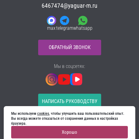
6467474@yaguar-m.ru
max
telegram
whatsapp
ОБРАТНЫЙ ЗВОНОК
Мы в соцсетях:
НАПИСАТЬ РУКОВОДСТВУ
Мы используем 
cookies
, чтобы улучшить ваш пользовательский опыт. 
Все материалы на сайте принадлежат компании
Вы всегда можете отказаться от сохранения данных в настройках 
ООО «Ягуар-М» — входные и межкомнатные двери
браузера.
производителя. Копирование запрещено!
Хорошо
Политика конфиденциальности