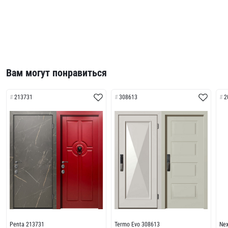
Вам могут понравиться
213731
308613
2
Penta 213731
Termo Evo 308613
Ne