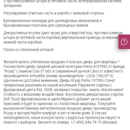
3 противосъемных штыря в петлевой части, интегрированная система
запирания.
Регулируемая ответная часть в коробе с замковой стороны.
Бронированные накладки для цилиндровых механизмов и
бронированные пластины для сувальдных замков.
Декоративные втулки (цвет хром) для отверстий под: противосъемные
штыри (в петлевой части коробки),вертикальные приводы (в верхней и
нижней части коробки).
Глазок со стеклянной оптикой.
Желаете купить утепленную входную стальную дверь для квартиры ?
Рассмотрите дверь средней ценовой категории Penta #197995 от бренда
"Ягуар" с замком Cisa 57.665 и современной ручкой Libra от известного
производителя Armadillo (номер производителя - LD26-1SN/CP-3)
однозначно достойна внимания. Дверь Ягуар Penta 197995 станет
прекрасным решением из нашей коллекции! Наружняя отделка с
фрезеровкой цвета RAL 5008, материал покрытия- эмаль обеспечивает
стойкость к внешниму воздействию. Внутренняя декоративная отделка
Soft Touch фрезерованная в цвете Маренго добавит уюта вашей
прихожей и будет в гармонии со стилистикой квартиры. Покупайте
высококачественную металлическую входную дверь производства
Ягуар и прочувствуйте комфорт и уют в своем доме. В случае
необходимости, наши консультанты с радостью проконсультируют и
помогут с выбором. Звоните по номеру +7 (495) 646-74-74 (Москва).