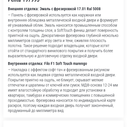
Внешняя отделка: Эмаль с фрезеровкой 17.01 Ral 5008
— Панель с фрезеровкой используется как наружная или
внутренняя облицовка металлической входной двери и формирует
её узнаваемый облик. Эмаль наносится промышленным способом
с контролем толщины слоя, а SoftTouch финиш делает поверхность
приятной на ощупь. Декоративная фрезеровка глубиной несколько
миллиметров создаёт игру света и тени, оживляя плоскость
полотна. Такое решение подходит владельцам, которые хотят
отойти от стандартного винилового покрытия и получить более
выразительную и долговечную отделку входной двери.
Внутренняя отделка: Filo F1 Soft Touch marengo
— Накладка с эффектом софт-тач и фрезерованным рисунком
используется как лицевая отделка металлической входной двери.
Покрытие приятно на ощупь, не бликует, скрывает мелкие
отпечатки и царапины от ключей или сумок. МДФ-основа 12-24 мм
имеет влагостойкую обработку и подходит для установки в
квартирах, тамбурах и коммерческих помещениях с повышенной
проходимостью. Фрезеровка наносится по индивидуальной карте
раскроя, поэтому каждая входная дверь получает законченный,
продуманный до миллиметра вид.