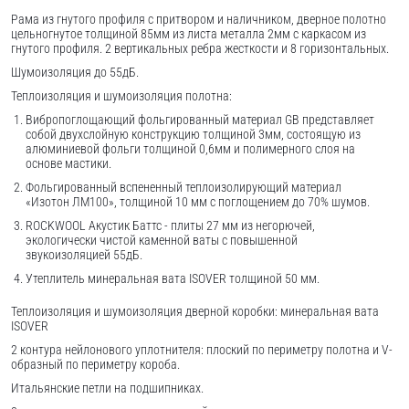
Рама из гнутого профиля с притвором и наличником, дверное полотно
цельногнутое толщиной 85мм из листа металла 2мм c каркасом из
гнутого профиля. 2 вертикальных ребра жесткости и 8 горизонтальных.
Шумоизоляция до 55дБ.
Теплоизоляция и шумоизоляция полотна:
Вибропоглощающий фольгированный материал GB представляет
собой двухслойную конструкцию толщиной 3мм, состоящую из
алюминиевой фольги толщиной 0,6мм и полимерного слоя на
основе мастики.
Фольгированный вспененный теплоизолирующий материал
«Изотон ЛМ100», толщиной 10 мм с поглощением до 70% шумов.
ROCKWOOL Акустик Баттс - плиты 27 мм из негорючей,
экологически чистой каменной ваты с повышенной
звукоизоляцией 55дБ.
Утеплитель минеральная вата ISOVER толщиной 50 мм.
Теплоизоляция и шумоизоляция дверной коробки: минеральная вата
ISOVER
2 контура нейлонового уплотнителя: плоский по периметру полотна и V-
образный по периметру короба.
Итальянские петли на подшипниках.