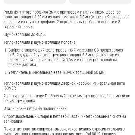
Рама из гнутого профиля 2мм с притвором и наличником, дверное
полотно толщиной 50мм из листа металла 2,5мм (с внешней стороны) c
каркасом из гнутого профиля. 2 вертикальных ребра жесткости и 8
горизонтальных.
Шумоизоляция до 40дБ.
Теплоизоляция и шумоизоляция полотна:
Вибропоглащающий фольгированный материал GB представляет
собой двухслойную конструкцию толщиной 3мм, состоящую из
алюминиевой фольги толщиной 0,6мм и полимерного слоя на
основе мастики.
Утеплитель минеральная вата ISOVER толщиной 50 мм.
Теплоизоляция и шумоизоляция дверной коробки: минеральная вата
ISOVER
2 контура уплотнителя: D-образный по периметру полотна и съемный по
периметру короба.
Итальянские петли на подшипниках.
2 противосъемных штыря в петлевой части, интегрированная система
запирания.
Покрытие полотна снаружи - высококачественная окраска стального
листа методом порошкового напыления, цвет: Ral 8019, средняя