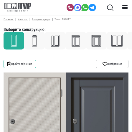
Главная
Каталог
Входные двери
Trend 198017
Выберите конструкцию:
Пройти обучение
В избранное