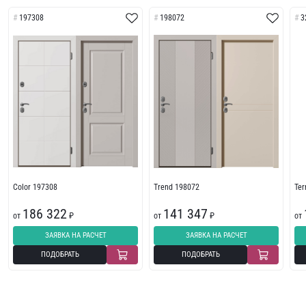
197308
198072
3
Color 197308
Trend 198072
Te
186 322
141 347
от
₽
от
₽
от
ЗАЯВКА НА РАСЧЕТ
ЗАЯВКА НА РАСЧЕТ
ПОДОБРАТЬ
ПОДОБРАТЬ