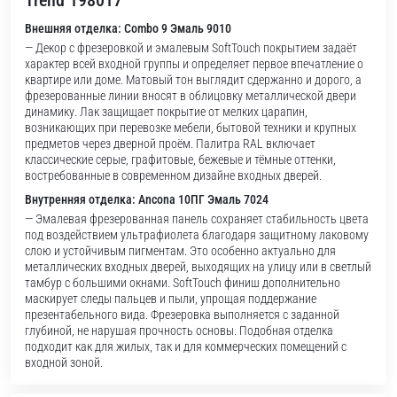
Trend 198017
Внешняя отделка: Combo 9 Эмаль 9010
— Декор с фрезеровкой и эмалевым SoftTouch покрытием задаёт
характер всей входной группы и определяет первое впечатление о
квартире или доме. Матовый тон выглядит сдержанно и дорого, а
фрезерованные линии вносят в облицовку металлической двери
динамику. Лак защищает покрытие от мелких царапин,
возникающих при перевозке мебели, бытовой техники и крупных
предметов через дверной проём. Палитра RAL включает
классические серые, графитовые, бежевые и тёмные оттенки,
востребованные в современном дизайне входных дверей.
Внутренняя отделка: Ancona 10ПГ Эмаль 7024
— Эмалевая фрезерованная панель сохраняет стабильность цвета
под воздействием ультрафиолета благодаря защитному лаковому
слою и устойчивым пигментам. Это особенно актуально для
металлических входных дверей, выходящих на улицу или в светлый
тамбур с большими окнами. SoftTouch финиш дополнительно
маскирует следы пальцев и пыли, упрощая поддержание
презентабельного вида. Фрезеровка выполняется с заданной
глубиной, не нарушая прочность основы. Подобная отделка
подходит как для жилых, так и для коммерческих помещений с
входной зоной.