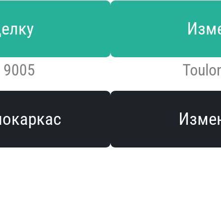
делку
Изме
 9005
Toulo
локаркас
Измен