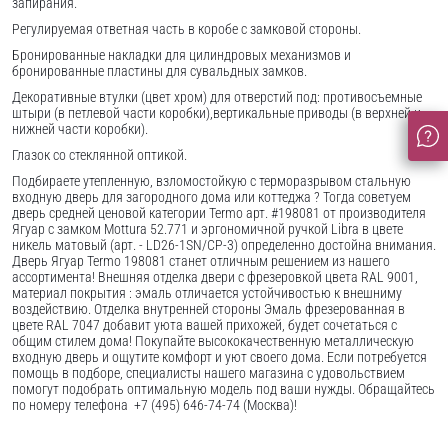
запирания.
Регулируемая ответная часть в коробе с замковой стороны.
Бронированные накладки для цилиндровых механизмов и
бронированные пластины для сувальдных замков.
Декоративные втулки (цвет хром) для отверстий под: противосъемные
штыри (в петлевой части коробки),вертикальные приводы (в верхней и
нижней части коробки).
Глазок со стеклянной оптикой.
Подбираете утепленную, взломостойкую с терморазрывом стальную
входную дверь для загородного дома или коттеджа ? Тогда советуем
дверь средней ценовой категории Termo арт. #198081 от производителя
Ягуар с замком Mottura 52.771 и эргономичной ручкой Libra в цвете
никель матовый (арт. - LD26-1SN/CP-3) определенно достойна внимания.
Дверь Ягуар Termo 198081 станет отличным решением из нашего
ассортимента! Внешняя отделка двери с фрезеровкой цвета RAL 9001,
материал покрытия : эмаль отличается устойчивостью к внешниму
воздействию. Отделка внутренней стороны Эмаль фрезерованная в
цвете RAL 7047 добавит уюта вашей прихожей, будет сочетаться с
общим стилем дома! Покупайте высококачественную металлическую
входную дверь и ощутите комфорт и уют своего дома. Если потребуется
помощь в подборе, специалисты нашего магазина с удовольствием
помогут подобрать оптимальную модель под ваши нужды. Обращайтесь
по номеру телефона +7 (495) 646-74-74 (Москва)!