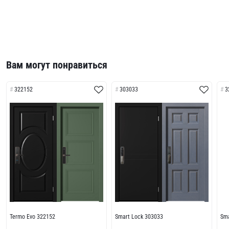
Вам могут понравиться
322152
303033
3
Termo Evo 322152
Smart Lock 303033
Sma