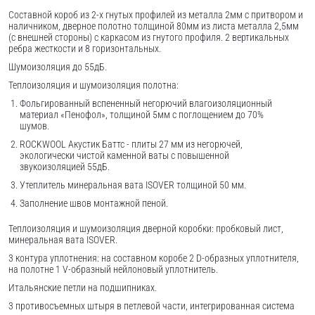
Составной короб из 2-х гнутых профилей из металла 2мм с притвором и
наличником, дверное полотно толщиной 80мм из листа металла 2,5мм
(с внешней стороны) c каркасом из гнутого профиля. 2 вертикальных
ребра жесткости и 8 горизонтальных.
Шумоизоляция до 55дБ.
Теплоизоляция и шумоизоляция полотна:
Фольгированный вспененный негорючий влагоизоляционный
материал «Пенофол», толщиной 5мм с поглощением до 70%
шумов.
ROCKWOOL Акустик Баттс - плиты 27 мм из негорючей,
экологически чистой каменной ваты с повышенной
звукоизоляцией 55дБ.
Утеплитель минеральная вата ISOVER толщиной 50 мм.
Заполнение швов монтажной пеной.
Теплоизоляция и шумоизоляция дверной коробки: пробковый лист,
минеральная вата ISOVER.
3 контура уплотнения: на составном коробе 2 D-образных уплотнителя,
на полотне 1 V-образный нейлоновый уплотнитель.
Итальянские петли на подшипниках.
3 противосъемных штыря в петлевой части, интегрированная система