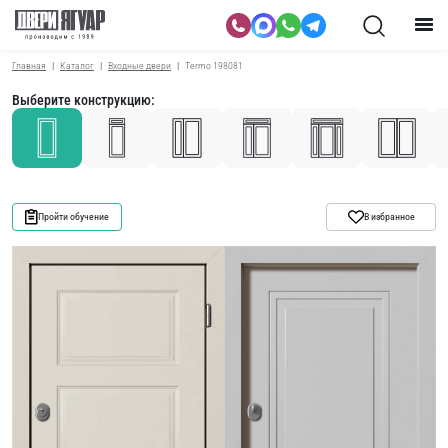
Главная
Каталог
Входные двери
Termo 198081
Выберите конструкцию:
Пройти обучение
В избранное