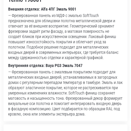
Внешняя отделка: Alfa 4ПГ Эмаль 9001
— Фрезерованная панель из МДФ с эмалью SoftTouch
предназначена для облицовки полотна металлической двери и
отвечает за её внешнее восприятие. Геометрический орнамент
фрезеровки задаёт ритм фасаду, а матовая поверхность не
создаёт бликов при искусственном освещении. Лаковый финиш
повышает износостойкость покрытия и облегчает уход за
полотном. Подобное решение подходит для металлических
входных дверей в современных интерьерах, где требуется баланс
между сдержанностью отделки и характерной графикой.
Внутренняя отделка: Baya PG3 Эмаль 7047
— Фрезерованная панель с эмалевым покрытием подходит для
металлических входных дверей, устанавливаемых в загородных
домах с регулярным перепадом температур в тамбуре. Эмаль и лак
образуют эластичное покрытие, которое не растрескивается при
умеренных изменениях влажности. SoftTouch финиш сохраняет
матовость и насыщенность тона. Фрезерованный декор формирует
визуальные оси полотна и помогает интегрировать входную дверь
в фасадную композицию. Цвет подбирается по образцам RAL под
кровлю, окна или элементы экстерьера дома.