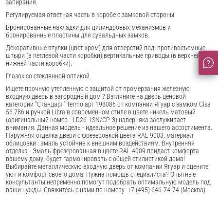
запирания.
Регулируемая ответная часть в коробе с замковой стороны.
Бронированные накладки для цилиндровых механизмов и
бронированные пластины для сувальдных замков.
Декоративные втулки (цвет хром) для отверстий под: противосъемные
штыри (в петлевой части коробки),вертикальные приводы (в верхней и
нижней части коробки).
Глазок со стеклянной оптикой.
Ищете прочную утепленную с защитой от промерзания железную
входную дверь в загородный дом ? Взгляните на дверь ценовой
категории "Стандарт" Termo арт 198086 от компании Ягуар с замком Cisa
56.786 и ручкой Libra в современном стиле в цвете никель матовый
(оригинальный номер - LD26-1SN/CP-3) наверняка заслуживает
внимания. Данная модель - идеальное решение из нашего ассортимента.
Наружняя отделка двери с фрезеровкой цвета RAL 9003, материал
облицовки : эмаль устойчив к внешним воздействиям. Внутренняя
отделка - Эмаль фрезерованная в цвете RAL 4009 придаст комфорта
вашему дому, будет гармонировать с общей стилистикой дома!
Выбирайте металлическую входную дверь от компании Ягуар и оцените
уют и комфорт своего дома! Нужна помощь специалиста? Опытные
консультанты непременно помогут подобрать оптимальную модель под
ваши нужды. Свяжитесь с нами по номеру +7 (495) 646-74-74 (Москва).