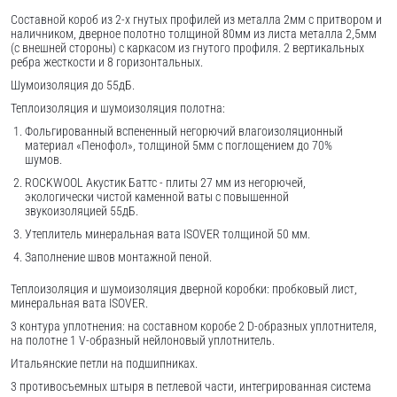
Составной короб из 2-х гнутых профилей из металла 2мм с притвором и
наличником, дверное полотно толщиной 80мм из листа металла 2,5мм
(с внешней стороны) c каркасом из гнутого профиля. 2 вертикальных
ребра жесткости и 8 горизонтальных.
Шумоизоляция до 55дБ.
Теплоизоляция и шумоизоляция полотна:
Фольгированный вспененный негорючий влагоизоляционный
материал «Пенофол», толщиной 5мм с поглощением до 70%
шумов.
ROCKWOOL Акустик Баттс - плиты 27 мм из негорючей,
экологически чистой каменной ваты с повышенной
звукоизоляцией 55дБ.
Утеплитель минеральная вата ISOVER толщиной 50 мм.
Заполнение швов монтажной пеной.
Теплоизоляция и шумоизоляция дверной коробки: пробковый лист,
минеральная вата ISOVER.
3 контура уплотнения: на составном коробе 2 D-образных уплотнителя,
на полотне 1 V-образный нейлоновый уплотнитель.
Итальянские петли на подшипниках.
3 противосъемных штыря в петлевой части, интегрированная система