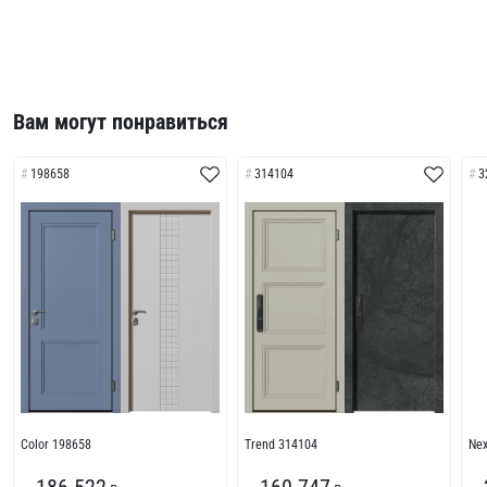
Вам могут понравиться
198658
314104
3
Color 198658
Trend 314104
Ne