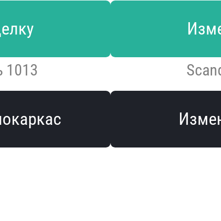
делку
Изме
ь 1013
Scan
локаркас
Измен