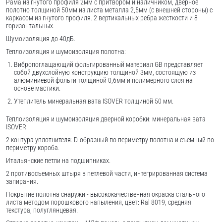
Рама из гнутого профиля 2мм с притвором и наличником, дверное
полотно толщиной 50мм из листа металла 2,5мм (с внешней стороны) c
каркасом из гнутого профиля. 2 вертикальных ребра жесткости и 8
горизонтальных.
Шумоизоляция до 40дБ.
Теплоизоляция и шумоизоляция полотна:
Вибропоглащающий фольгированный материал GB представляет
собой двухслойную конструкцию толщиной 3мм, состоящую из
алюминиевой фольги толщиной 0,6мм и полимерного слоя на
основе мастики.
Утеплитель минеральная вата ISOVER толщиной 50 мм.
Теплоизоляция и шумоизоляция дверной коробки: минеральная вата
ISOVER
2 контура уплотнителя: D-образный по периметру полотна и съемный по
периметру короба.
Итальянские петли на подшипниках.
2 противосъемных штыря в петлевой части, интегрированная система
запирания.
Покрытие полотна снаружи - высококачественная окраска стального
листа методом порошкового напыления, цвет: Ral 8019, средняя
текстура, полуглянцевая.