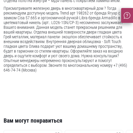
Отделка полотна изнутри – МДФ панель с покрытием ламинатином.
Присматриваете железную дверь в многоквартирный дом ? Тогда
рекомендуем доступную модель Trend арт 198262 от бренда Ягуар с
замком Cisa 57.665 и эргономичной ручкой Libra бренда Armadillo в
цветематовый никель (арт.: LD26-1SN/CP-3) несомненно заслуживает
Вашего внимания. Данная модель станет прекрасным решением для
вашей квартиры. Отделка внешней поверхности двери гладкая цвета
Грей металлик, материал панели- экошпон обеспечивает стойкость к
внешним воздействиям. Внутренняя дверная облицовка - Soft Touch
гладкая цвета Олива подарит уют вашему домашнему пространству,
будет в гармонии со стилем квартиры. Оформляйте заказ на входную
дверь и ощутите комфорт и уют своего дома. Нужна консультация?
Опытные менеджеры непременно проконсультируют и помогут
определиться с выбором. Звоните по многоканальному номеру +7 (495)
646-74-74 (Москва)
Вам могут понравиться