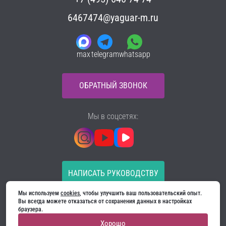
6467474@yaguar-m.ru
max
telegram
whatsapp
ОБРАТНЫЙ ЗВОНОК
Мы в соцсетях:
НАПИСАТЬ РУКОВОДСТВУ
Мы используем 
cookies
, чтобы улучшить ваш пользовательский опыт. 
Все материалы на сайте принадлежат компании
Вы всегда можете отказаться от сохранения данных в настройках 
ООО «Ягуар-М» — входные и межкомнатные двери
браузера.
производителя. Копирование запрещено!
Хорошо