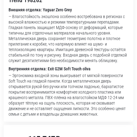
Trend 198262
Внешняя отделка: Yaguar Zero Grey
— Влагостойкость экошпона особенно востребована в регионах с
высокой влажностью и резкими температурными перепадами.
Гладкая панель защищает МДФ-основу от деформаций, которые
типичны для отделочных материалов начального уровня.
Металлическая дверь сохраняет геометрию полотна и плотное
прилегание к коробке, что напрямую влияет на шумо- и
теплоизоляцию квартиры. Имитация древесной текстуры остаётся
стабильной по тону и рисунку. Входная дверь с подобной отделкой
служит десятилетиями без необходимости менять облицовку.
Внутренняя отделка: Exit G2M Soft Touch oliva
— Эргономика входной зоны выигрывает от мягкой поверхности
Soft Touch на гладкой панели. Когда металлическая дверь
открывается рукой без ручки или толчком ладонью, бархатистое
покрытие воспринимается комфортнее холодного пластика или
крашеного металла. ПВХ-плёнка на влагостойком МДФ 12-24 мм
образует тёплую на ощупь плоскость, которая не сковывает
движение и не оставляет ощущения липкости. Это особенно ценят
семьи с детьми и владельцы домашних животных.