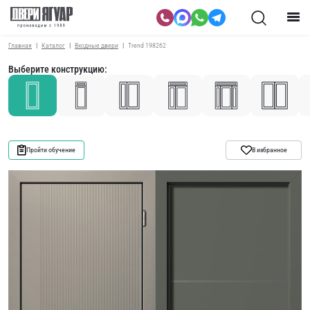
Главная
Каталог
Входные двери
Trend 198262
Выберите конструкцию:
Пройти обучение
В избранное