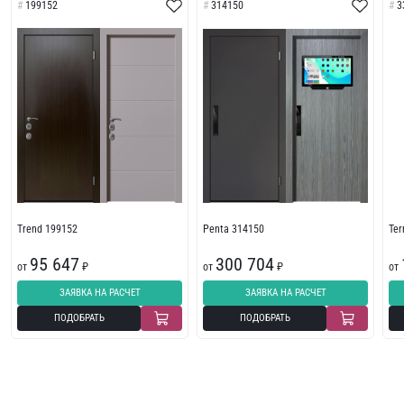
199152
314150
3
Trend 199152
Penta 314150
Te
95 647
300 704
от
₽
от
₽
от
ЗАЯВКА НА РАСЧЕТ
ЗАЯВКА НА РАСЧЕТ
ПОДОБРАТЬ
ПОДОБРАТЬ