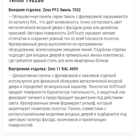
Termo 198286
Внешняя отделка: Zeus PF3 Эмаль 7032
— Облицовочная панель серии Эмаль с фрезеровкой окрашивается
по каталогу RAL, что даёт возможность точно согласовать цвет
металлической входной двери с фасадом дома или дизайном
прихожей. Матовая поверхность SoftTouch скрывает мелкие
отпечатки и сохраняет ровный тон по всей плоскости полотна.
Фрезерованный декор выполняется на программном
оборудовании, исключающем смещение линий. Подобная отделка
подходит для входных дверей в премиальных жилых комплексах,
где требуется единый стиль для всех квартирных блоков.
Внутренняя отделка: Zero 11 RAL 4009
— Декоративная панель с фрезеровкой и эмалевой отделкой
используется для финишной облицовки металлической входной
двери и определяет её визуальный характер. Технология SoftTouch
придаёт поверхности бархатистую тактильность, а защитный лак
фиксирует пигмент и предотвращает выцветание под действием
света. Фрезерованные линии формируют рельеф, который
акцентирует геометрию полотна. Панель совместима с
распространёнными моделями входных дверей и подбирается под
цветовую палитру фасада, наличников и прилегающих
поверхностей.