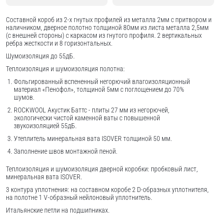
Составной короб из 2-х гнутых профилей из металла 2мм с притвором и
наличником, дверное полотно толщиной 80мм из листа металла 2,5мм
(с внешней стороны) c каркасом из гнутого профиля. 2 вертикальных
ребра жесткости и 8 горизонтальных.
Шумоизоляция до 55дБ.
Теплоизоляция и шумоизоляция полотна:
Фольгированный вспененный негорючий влагоизоляционный
материал «Пенофол», толщиной 5мм с поглощением до 70%
шумов.
ROCKWOOL Акустик Баттс - плиты 27 мм из негорючей,
экологически чистой каменной ваты с повышенной
звукоизоляцией 55дБ.
Утеплитель минеральная вата ISOVER толщиной 50 мм.
Заполнение швов монтажной пеной.
Теплоизоляция и шумоизоляция дверной коробки: пробковый лист,
минеральная вата ISOVER.
3 контура уплотнения: на составном коробе 2 D-образных уплотнителя,
на полотне 1 V-образный нейлоновый уплотнитель.
Итальянские петли на подшипниках.