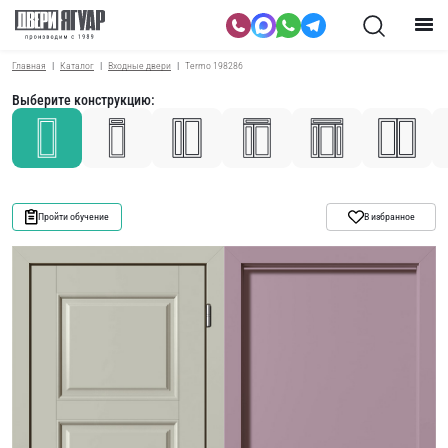
Главная
Каталог
Входные двери
Termo 198286
Выберите конструкцию:
Пройти обучение
В избранное