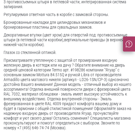
3 противосъемных штыря в петлевой части, интегрированная система
запирания.
Регулируемая ответная часть в коробе с замковой стороны.
Бронированные накладки для цилиндровых механизмов и
бронированные пластины для сувальдных замков.
Декоративные втулки (цвет хром) для отверстий под: противосъемные
штыри (в петлевой части коробки),вертикальные приводы (в верхней и
нижней части коробки).
Глазок со стеклянной оптикой.
Присматриваете утепленную с защитой от промерзания входную
железную дверь в коттедж или на дачу ? Обратите внимание на дверь
средней ценовой категории Termo арт. #198286 компании "Ягуар" с
основным замком Mottura 84.515Q и ручкой Libra от производителя
Armadillo цвета матового никеля (артикул - LD26-1SN/CP-3) однозначно
достойна Вашего внимания! Данная модель - отличный выбор из нашего
ассортимента! Отделка внешней поверхности двери с фрезеровкой цвета
RAL 7032, материал облицовки - эмаль имеет высокую устойчивость к
внешниму воздействию. Отделка внутренней стороны - Эмаль
фрезерованная в цвете RAL 4009 придаст комфорта вашему дому и
будет в гармонии с общей стилистикой помещения! Оформляйте заказ на
надежную входную дверь от производителя Ягуар, прочувствуйте
комфорт и уют своего дома! Остались сомнения? Специалисты магазина
проконсультируют и помогут определиться с выбором. Звоните по
номеру +7 (495) 646-74-74 (Москва).