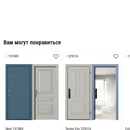
Вам могут понравиться
197489
329516
1
Next 197489
Termo Evo 329516
Col