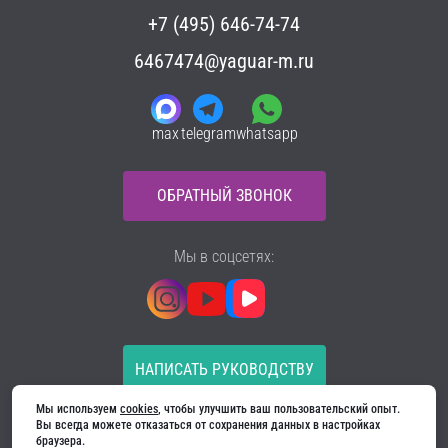
+7 (495) 646-74-74
6467474@yaguar-m.ru
max
telegram
whatsapp
ОБРАТНЫЙ ЗВОНОК
Мы в соцсетях:
НАПИСАТЬ РУКОВОДСТВУ
Мы используем 
cookies
, чтобы улучшить ваш пользовательский опыт. 
Все материалы на сайте принадлежат компании
Вы всегда можете отказаться от сохранения данных в настройках 
ООО «Ягуар-М» — входные и межкомнатные двери
браузера.
производителя. Копирование запрещено!