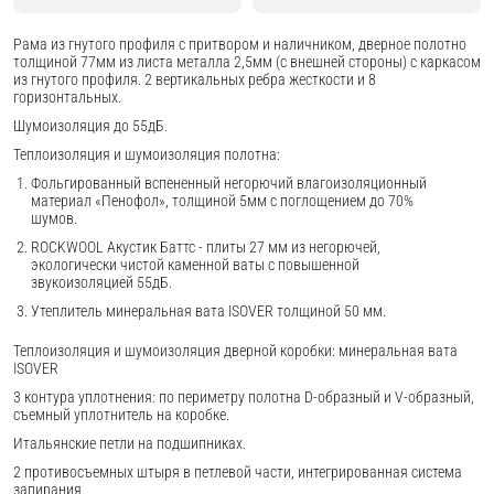
Рама из гнутого профиля с притвором и наличником, дверное полотно
толщиной 77мм из листа металла 2,5мм (с внешней стороны) c каркасом
из гнутого профиля. 2 вертикальных ребра жесткости и 8
горизонтальных.
Шумоизоляция до 55дБ.
Теплоизоляция и шумоизоляция полотна:
Фольгированный вспененный негорючий влагоизоляционный
материал «Пенофол», толщиной 5мм с поглощением до 70%
шумов.
ROCKWOOL Акустик Баттс - плиты 27 мм из негорючей,
экологически чистой каменной ваты с повышенной
звукоизоляцией 55дБ.
Утеплитель минеральная вата ISOVER толщиной 50 мм.
Теплоизоляция и шумоизоляция дверной коробки: минеральная вата
ISOVER
3 контура уплотнения: по периметру полотна D-образный и V-образный,
съемный уплотнитель на коробке.
Итальянские петли на подшипниках.
2 противосъемных штыря в петлевой части, интегрированная система
запирания.