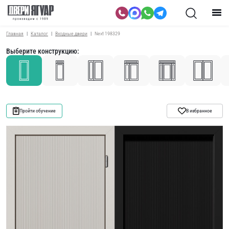
Главная
Каталог
Входные двери
Next 198329
Выберите конструкцию:
Пройти обучение
В избранное