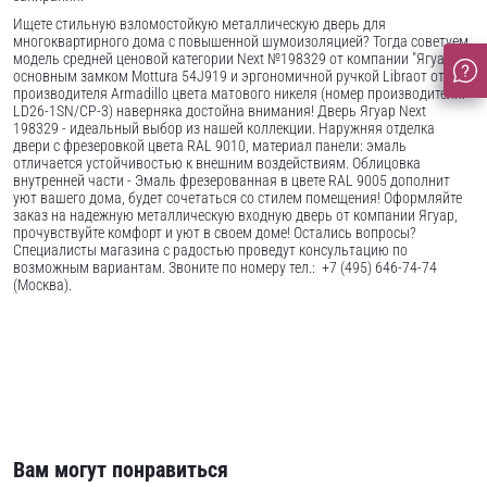
Ищете стильную взломостойкую металлическую дверь для
многоквартирного дома с повышенной шумоизоляцией? Тогда советуем
модель средней ценовой категории Next №198329 от компании "Ягуар" с
основным замком Mottura 54J919 и эргономичной ручкой Libraот от
производителя Armadillo цвета матового никеля (номер производителя:
LD26-1SN/CP-3) наверняка достойна внимания! Дверь Ягуар Next
198329 - идеальный выбор из нашей коллекции. Наружняя отделка
двери с фрезеровкой цвета RAL 9010, материал панели: эмаль
отличается устойчивостью к внешним воздействиям. Облицовка
внутренней части - Эмаль фрезерованная в цвете RAL 9005 дополнит
уют вашего дома, будет сочетаться со стилем помещения! Оформляйте
заказ на надежную металлическую входную дверь от компании Ягуар,
прочувствуйте комфорт и уют в своем доме! Остались вопросы?
Специалисты магазина с радостью проведут консультацию по
возможным вариантам. Звоните по номеру тел.: +7 (495) 646-74-74
(Москва).
Вам могут понравиться