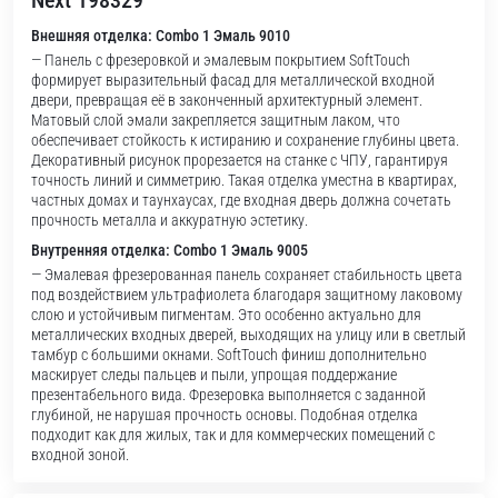
Next 198329
Внешняя отделка: Combo 1 Эмаль 9010
— Панель с фрезеровкой и эмалевым покрытием SoftTouch
формирует выразительный фасад для металлической входной
двери, превращая её в законченный архитектурный элемент.
Матовый слой эмали закрепляется защитным лаком, что
обеспечивает стойкость к истиранию и сохранение глубины цвета.
Декоративный рисунок прорезается на станке с ЧПУ, гарантируя
точность линий и симметрию. Такая отделка уместна в квартирах,
частных домах и таунхаусах, где входная дверь должна сочетать
прочность металла и аккуратную эстетику.
Внутренняя отделка: Combo 1 Эмаль 9005
— Эмалевая фрезерованная панель сохраняет стабильность цвета
под воздействием ультрафиолета благодаря защитному лаковому
слою и устойчивым пигментам. Это особенно актуально для
металлических входных дверей, выходящих на улицу или в светлый
тамбур с большими окнами. SoftTouch финиш дополнительно
маскирует следы пальцев и пыли, упрощая поддержание
презентабельного вида. Фрезеровка выполняется с заданной
глубиной, не нарушая прочность основы. Подобная отделка
подходит как для жилых, так и для коммерческих помещений с
входной зоной.