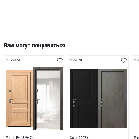
Вам могут понравиться
329474
290791
3
Termo Evo 329474
Color 290791
Te