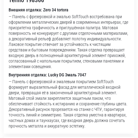
Termo 198366
Внешняя отделка: Zero 34 tortora
— Панель с фрезеровкой и эмалью SoftTouch востребована при
оформлении металлических дверей в современных интерьерах, где
приоритетна графичность и приглушённая палитра. Матовая
поверхность не конкурирует с другими отделочными материалами,
а декоративный рельеф добавляет полотну индивидуальности.
Лаковое покрытие отвечает за устойчивость к чистящим
средствам и бытовым повреждениям. Такая отделка превращает
входную дверь в полноценный архитектурный элемент прихожей,
согласованный с напольным покрытием, стеновыми панелями и
элементами освещения.
Внутренняя отделка: Lucky DG Эмаль 7047
— Панель с фрезеровкой и эмалевым покрытием SoftTouch
формирует выразительный фасад для металлической входной
двери, превращая её в законченный архитектурный элемент.
Матовый слой эмали закрепляется защитным лаком, что
обеспечивает стойкость к истиранию и сохранение глубины цвета.
Декоративный рисунок прорезается на станке с ЧПУ, гарантируя
точность линий и симметрию. Такая отделка уместна в квартирах,
частных домах и таунхаусах, где входная дверь должна сочетать
прочность металла и аккуратную эстетику.