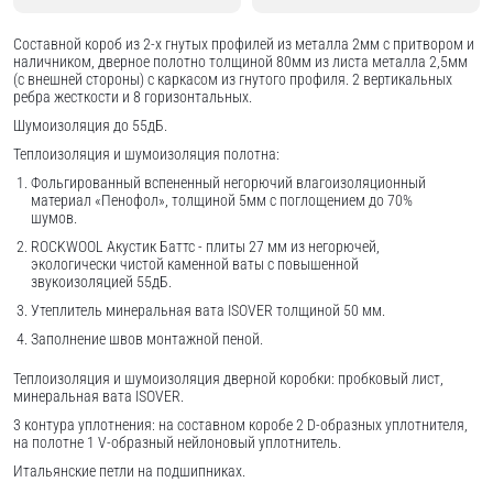
Составной короб из 2-х гнутых профилей из металла 2мм с притвором и
наличником, дверное полотно толщиной 80мм из листа металла 2,5мм
(с внешней стороны) c каркасом из гнутого профиля. 2 вертикальных
ребра жесткости и 8 горизонтальных.
Шумоизоляция до 55дБ.
Теплоизоляция и шумоизоляция полотна:
Фольгированный вспененный негорючий влагоизоляционный
материал «Пенофол», толщиной 5мм с поглощением до 70%
шумов.
ROCKWOOL Акустик Баттс - плиты 27 мм из негорючей,
экологически чистой каменной ваты с повышенной
звукоизоляцией 55дБ.
Утеплитель минеральная вата ISOVER толщиной 50 мм.
Заполнение швов монтажной пеной.
Теплоизоляция и шумоизоляция дверной коробки: пробковый лист,
минеральная вата ISOVER.
3 контура уплотнения: на составном коробе 2 D-образных уплотнителя,
на полотне 1 V-образный нейлоновый уплотнитель.
Итальянские петли на подшипниках.