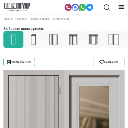
Главная
Каталог
Входные двери
Termo 198366
Выберите конструкцию:
Пройти обучение
В избранное