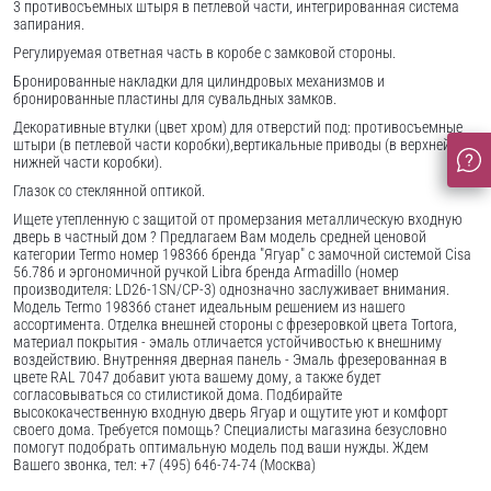
3 противосъемных штыря в петлевой части, интегрированная система
запирания.
Регулируемая ответная часть в коробе с замковой стороны.
Бронированные накладки для цилиндровых механизмов и
бронированные пластины для сувальдных замков.
Декоративные втулки (цвет хром) для отверстий под: противосъемные
штыри (в петлевой части коробки),вертикальные приводы (в верхней и
нижней части коробки).
Глазок со стеклянной оптикой.
Ищете утепленную с защитой от промерзания металлическую входную
дверь в частный дом ? Предлагаем Вам модель средней ценовой
категории Termo номер 198366 бренда "Ягуар" с замочной системой Cisa
56.786 и эргономичной ручкой Libra бренда Armadillo (номер
производителя: LD26-1SN/CP-3) однозначно заслуживает внимания.
Модель Termo 198366 станет идеальным решением из нашего
ассортимента. Отделка внешней стороны с фрезеровкой цвета Tortora,
материал покрытия - эмаль отличается устойчивостью к внешниму
воздействию. Внутренняя дверная панель - Эмаль фрезерованная в
цвете RAL 7047 добавит уюта вашему дому, а также будет
согласовываться со стилистикой дома. Подбирайте
высококачественную входную дверь Ягуар и ощутите уют и комфорт
своего дома. Требуется помощь? Специалисты магазина безусловно
помогут подобрать оптимальную модель под ваши нужды. Ждем
Вашего звонка, тел: +7 (495) 646-74-74 (Москва)