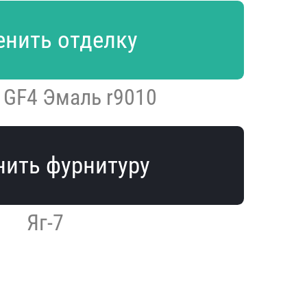
нить отделку
l GF4 Эмаль r9010
ить фурнитуру
Яг-7