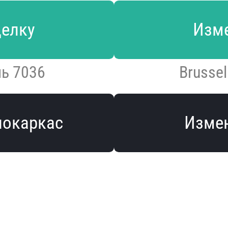
делку
Изме
ль 7036
Brusse
локаркас
Измен