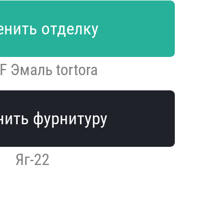
нить отделку
F Эмаль tortora
ить фурнитуру
Яг-22