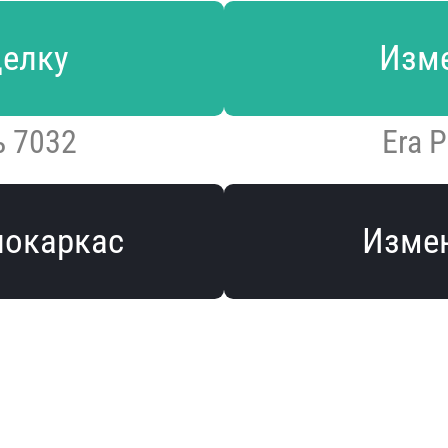
делку
Изме
ь 7032
Era P
локаркас
Измен