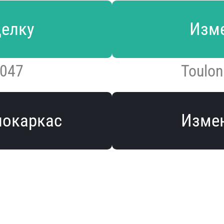
делку
Изме
7047
Toulo
локаркас
Измен