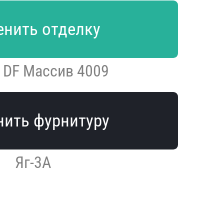
нить отделку
n DF Массив 4009
ить фурнитуру
Яг-3А