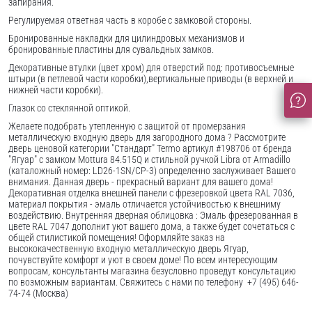
запирания.
Регулируемая ответная часть в коробе с замковой стороны.
Бронированные накладки для цилиндровых механизмов и
бронированные пластины для сувальдных замков.
Декоративные втулки (цвет хром) для отверстий под: противосъемные
штыри (в петлевой части коробки),вертикальные приводы (в верхней и
нижней части коробки).
Глазок со стеклянной оптикой.
Желаете подобрать утепленную с защитой от промерзания
металлическую входную дверь для загородного дома ? Рассмотрите
дверь ценовой категории "Стандарт" Termo артикул #198706 от бренда
"Ягуар" с замком Mottura 84.515Q и стильной ручкой Libra от Armadillo
(каталожный номер: LD26-1SN/CP-3) определенно заслуживает Вашего
внимания. Данная дверь - прекрасный вариант для вашего дома!
Декоративная отделка внешней панели с фрезеровкой цвета RAL 7036,
материал покрытия - эмаль отличается устойчивостью к внешниму
воздействию. Внутренняя дверная облицовка : Эмаль фрезерованная в
цвете RAL 7047 дополнит уют вашего дома, а также будет сочетаться с
общей стилистикой помещения! Оформляйте заказ на
высококачественную входную металлическую дверь Ягуар,
почувствуйте комфорт и уют в своем доме! По всем интересующим
вопросам, консультанты магазина безусловно проведут консультацию
по возможным вариантам. Свяжитесь с нами по телефону +7 (495) 646-
74-74 (Москва)