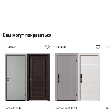
Вам могут понравиться
331892
308831
1
Penta 331892
Termo Evo 308831
Te