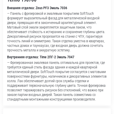
Внешняя отделка: Zeus PF3 Эмаль 7036
— Панель с фрезеровкой и эмалевым покрытием SoftTouch
формирует выразительный фасад для металлической входной
двери, превращая её в законченный архитектурный элемент.
Матовый слой эмали закрепляется защитным лаком, что
обеспечивает стойкость к истиранию и сохранение глубины цвета.
Декоративный рисунок прорезается на станке с ЧПУ, гарантируя
точность линий и симметрию. Такая отделка уместна в квартирах,
частных домах и таунхаусах, где входная дверь должна сочетать
прочность металла и аккуратную эстетику.
Внутренняя отделка: Time 2ПГ-2 Эмаль 7047
— Фрезерованная эмалевая панель оптимальна для проектов, где
требуется единый стиль фасада здания и каждой квартирной
металлической двери. SoftTouch покрытие согласуется с матовыми
поверхностями фурнитуры, наличников и декоративных элементов
холла. Лак обеспечивает долгий срок службы отделки и
поддерживает первоначальную глубину цвета. Точная фрезеровка
позволяет тиражировать рисунок без отклонений, что важно при
заказе партии входных дверей. Такая панель совместима со
стандартными монтажными конструкциями производителя.