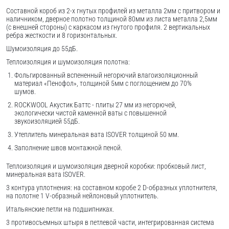
Составной короб из 2-х гнутых профилей из металла 2мм с притвором и
наличником, дверное полотно толщиной 80мм из листа металла 2,5мм
(с внешней стороны) c каркасом из гнутого профиля. 2 вертикальных
ребра жесткости и 8 горизонтальных.
Шумоизоляция до 55дБ.
Теплоизоляция и шумоизоляция полотна:
Фольгированный вспененный негорючий влагоизоляционный
материал «Пенофол», толщиной 5мм с поглощением до 70%
шумов.
ROCKWOOL Акустик Баттс - плиты 27 мм из негорючей,
экологически чистой каменной ваты с повышенной
звукоизоляцией 55дБ.
Утеплитель минеральная вата ISOVER толщиной 50 мм.
Заполнение швов монтажной пеной.
Теплоизоляция и шумоизоляция дверной коробки: пробковый лист,
минеральная вата ISOVER.
3 контура уплотнения: на составном коробе 2 D-образных уплотнителя,
на полотне 1 V-образный нейлоновый уплотнитель.
Итальянские петли на подшипниках.
3 противосъемных штыря в петлевой части, интегрированная система