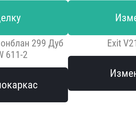
делку
Изме
монблан 299 Дуб
Exit V2
W 611-2
Измен
локаркас