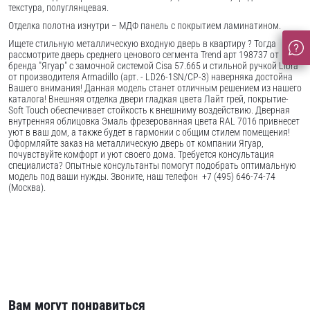
текстура, полуглянцевая.
Отделка полотна изнутри – МДФ панель с покрытием ламинатином.
Ищете стильную металлическую входную дверь в квартиру ? Тогда
рассмотрите дверь среднего ценового сегмента Trend арт 198737 от
бренда "Ягуар" с замочной системой Cisa 57.665 и стильной ручкой Libra
от производителя Armadillo (арт. - LD26-1SN/CP-3) наверняка достойна
Вашего внимания! Данная модель станет отличным решением из нашего
каталога! Внешняя отделка двери гладкая цвета Лайт грей, покрытие-
Soft Touch обеспечивает стойкость к внешниму воздействию. Дверная
внутренняя облицовка Эмаль фрезерованная цвета RAL 7016 привнесет
уют в ваш дом, а также будет в гармонии с общим стилем помещения!
Оформляйте заказ на металлическую дверь от компании Ягуар,
почувствуйте комфорт и уют своего дома. Требуется консультация
специалиста? Опытные консультанты помогут подобрать оптимальную
модель под ваши нужды. Звоните, наш телефон +7 (495) 646-74-74
(Москва).
Вам могут понравиться