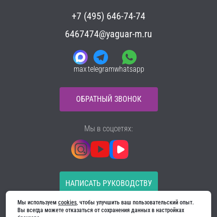
+7 (495) 646-74-74
6467474@yaguar-m.ru
max
telegram
whatsapp
ОБРАТНЫЙ ЗВОНОК
Мы в соцсетях:
НАПИСАТЬ РУКОВОДСТВУ
Мы используем 
cookies
, чтобы улучшить ваш пользовательский опыт. 
Все материалы на сайте принадлежат компании
Вы всегда можете отказаться от сохранения данных в настройках 
ООО «Ягуар-М» — входные и межкомнатные двери