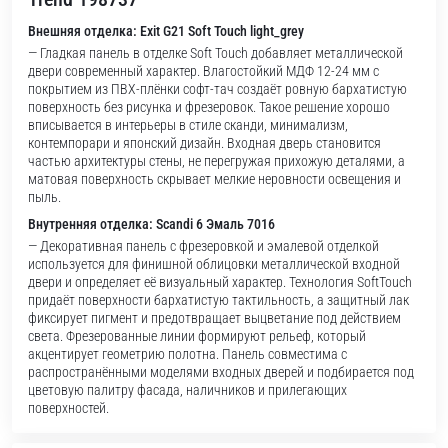
Внешняя отделка: Exit G21 Soft Touch light_grey
— Гладкая панель в отделке Soft Touch добавляет металлической
двери современный характер. Влагостойкий МДФ 12-24 мм с
покрытием из ПВХ-плёнки софт-тач создаёт ровную бархатистую
поверхность без рисунка и фрезеровок. Такое решение хорошо
вписывается в интерьеры в стиле сканди, минимализм,
контемпорари и японский дизайн. Входная дверь становится
частью архитектуры стены, не перегружая прихожую деталями, а
матовая поверхность скрывает мелкие неровности освещения и
пыль.
Внутренняя отделка: Scandi 6 Эмаль 7016
— Декоративная панель с фрезеровкой и эмалевой отделкой
используется для финишной облицовки металлической входной
двери и определяет её визуальный характер. Технология SoftTouch
придаёт поверхности бархатистую тактильность, а защитный лак
фиксирует пигмент и предотвращает выцветание под действием
света. Фрезерованные линии формируют рельеф, который
акцентирует геометрию полотна. Панель совместима с
распространёнными моделями входных дверей и подбирается под
цветовую палитру фасада, наличников и прилегающих
поверхностей.