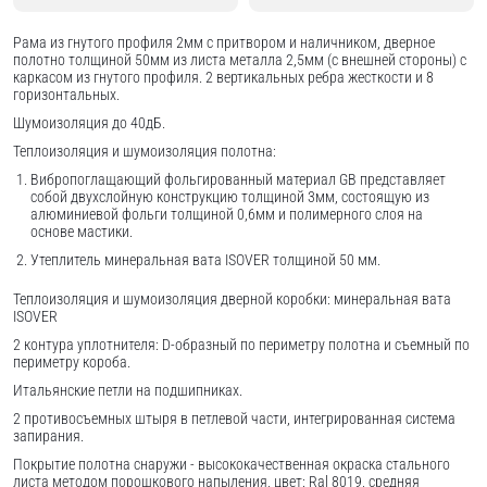
Рама из гнутого профиля 2мм с притвором и наличником, дверное
полотно толщиной 50мм из листа металла 2,5мм (с внешней стороны) c
каркасом из гнутого профиля. 2 вертикальных ребра жесткости и 8
горизонтальных.
Шумоизоляция до 40дБ.
Теплоизоляция и шумоизоляция полотна:
Вибропоглащающий фольгированный материал GB представляет
собой двухслойную конструкцию толщиной 3мм, состоящую из
алюминиевой фольги толщиной 0,6мм и полимерного слоя на
основе мастики.
Утеплитель минеральная вата ISOVER толщиной 50 мм.
Теплоизоляция и шумоизоляция дверной коробки: минеральная вата
ISOVER
2 контура уплотнителя: D-образный по периметру полотна и съемный по
периметру короба.
Итальянские петли на подшипниках.
2 противосъемных штыря в петлевой части, интегрированная система
запирания.
Покрытие полотна снаружи - высококачественная окраска стального
листа методом порошкового напыления, цвет: Ral 8019, средняя