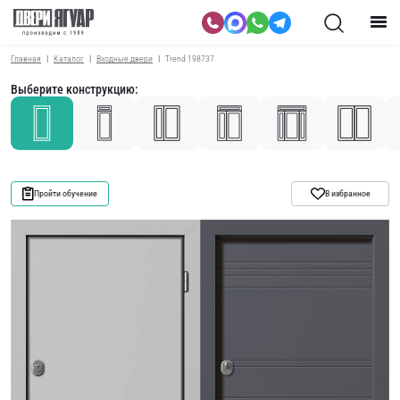
Главная
Каталог
Входные двери
Trend 198737
Выберите конструкцию:
Пройти обучение
В избранное