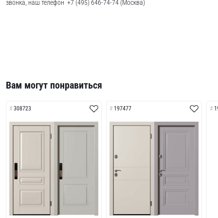
звонка, наш телефон +7 (495) 646-74-74 (Москва)
Вам могут понравиться
308723
197477
1