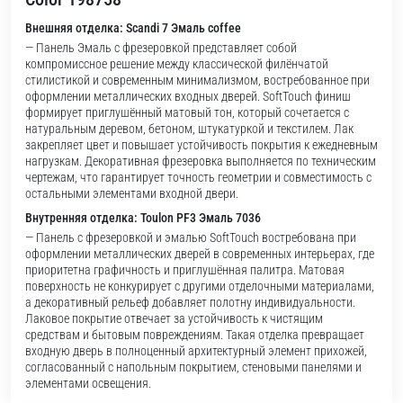
Внешняя отделка: Scandi 7 Эмаль coffee
— Панель Эмаль с фрезеровкой представляет собой
компромиссное решение между классической филёнчатой
стилистикой и современным минимализмом, востребованное при
оформлении металлических входных дверей. SoftTouch финиш
формирует приглушённый матовый тон, который сочетается с
натуральным деревом, бетоном, штукатуркой и текстилем. Лак
закрепляет цвет и повышает устойчивость покрытия к ежедневным
нагрузкам. Декоративная фрезеровка выполняется по техническим
чертежам, что гарантирует точность геометрии и совместимость с
остальными элементами входной двери.
Внутренняя отделка: Toulon PF3 Эмаль 7036
— Панель с фрезеровкой и эмалью SoftTouch востребована при
оформлении металлических дверей в современных интерьерах, где
приоритетна графичность и приглушённая палитра. Матовая
поверхность не конкурирует с другими отделочными материалами,
а декоративный рельеф добавляет полотну индивидуальности.
Лаковое покрытие отвечает за устойчивость к чистящим
средствам и бытовым повреждениям. Такая отделка превращает
входную дверь в полноценный архитектурный элемент прихожей,
согласованный с напольным покрытием, стеновыми панелями и
элементами освещения.