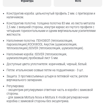
Фурнитура
Фото
Конструктив короба: цельногнутый профиль 2 мм. с притвором и
наличником.
Конструктив полотна: толщина полотна 83 мм. из листа металла
2,5 мм. с внешней стороны, изнутри каркас из гнутого профиля с
четырьмя горизонтальными и одним вертикальным усилителями
жесткости.
Наполнение полотна: ПЕНОФОЛ (теплоизоляция,
пароизоляция),ROCKWOOL Акустик (шумоизоляция,
теплоизоляция),ISOVER (теплоизоляция, шумоизоляция).
Наполнение короба: ISOVER (теплоизоляция,
шумоизоляция),пробковый лист 5 мм.
Доступные цвета уплотнителя: коричневый, черный, белый.
Петли: итальянские осевые петли на подшипниках - 3 шт.
Защита: 3 противосъемных штыря в петлевой части, ригели
вертикального запирания.
Регулировка:
- эксцентрик регулируемая ответная часть в коробе с замковой
стороны.
- для замков Mottura Nova и Mottura X-mode регулировочная
коробка с замковой стороны без эксцентрика.