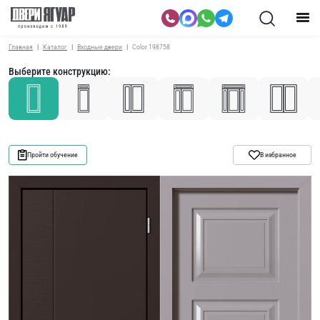
Главная
Каталог
Входные двери
Color 198758
Выберите конструкцию:
Пройти обучение
В избранное