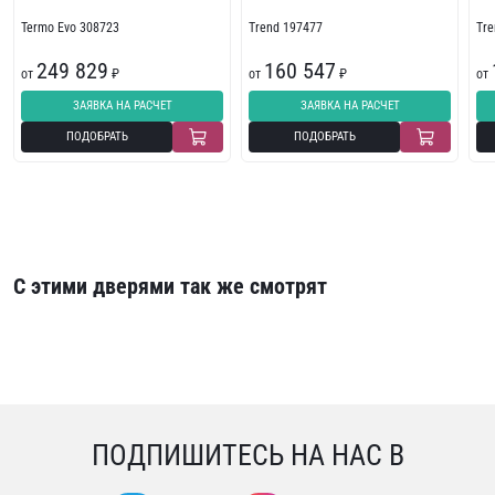
Termo Evo 308723
Trend 197477
Tr
249 829
160 547
от
₽
от
₽
от
ЗАЯВКА НА РАСЧЕТ
ЗАЯВКА НА РАСЧЕТ
ПОДОБРАТЬ
ПОДОБРАТЬ
С этими дверями так же смотрят
ПОДПИШИТЕСЬ НА НАС В