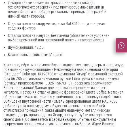
Декоративные элементы: хромированные втулки для
технологических отверстий под противосъемные штыри (в
петлевой части короба),вертикальные приводы (в верхней и
нижней части короба).
Отделка полотна снаружи: окраска Ral 8019 полуглянцевая
средняя фактура.
Отделка полотна изнутри: без панели (обязательное условие -
выбор временной или постоянной панели из ассортимета).
Шумоизоляция: 42 дБ.
Класс взломостойкости: IV класс.
Хотите подобрать взломостойкую входную железную дверь в квартиру с
повышенной шумоизоляцией? Рекомендуем дверь ценовой категории
"Стандарт" Color арт. №198758 от компании "Ягуар" с замочной системой
Cisa 56.786 и стильной никельной ручкой Libra цвета матового никеля
(артикул производителя - LD26-1SN/CP-3) наверняка заслуживает
Вашего внимания! Данная дверь - отличное решение из нашего
каталога. Наружняя отделка двери с фрезеровкой цвета Coffee, материал
облицовки: эмаль отличается устойчивостью к внешниму воздействию.
Облицовка внутренней части - Эмаль фрезерованная цвета RAL 7036
добавит уюта вашему дому и будет согласовываться с общей
стилистикой помещения. Заказывайте надежную металлическую
входную дверь производства Ягуар, прочувствуйте комфорт и уют
своего дома. Сомневаетесь в своем выборе? Опытные консультанты
непременно проконсультируют и помогут с выбором. Ждем Вашего