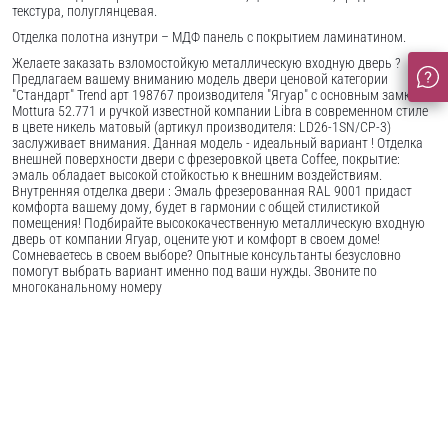
текстура, полуглянцевая.
Отделка полотна изнутри – МДФ панель с покрытием ламинатином.
Желаете заказать взломостойкую металлическую входную дверь ?
Предлагаем вашему вниманию модель двери ценовой категории
"Стандарт" Trend арт 198767 производителя "Ягуар" с основным замком
Mottura 52.771 и ручкой известной компании Libra в современном стиле
в цвете никель матовый (артикул производителя: LD26-1SN/CP-3)
заслуживает внимания. Данная модель - идеальный вариант ! Отделка
внешней поверхности двери с фрезеровкой цвета Coffee, покрытие:
эмаль обладает высокой стойкостью к внешним воздействиям.
Внутренняя отделка двери : Эмаль фрезерованная RAL 9001 придаст
комфорта вашему дому, будет в гармонии с общей стилистикой
помещения! Подбирайте высококачественную металлическую входную
дверь от компании Ягуар, оцените уют и комфорт в своем доме!
Сомневаетесь в своем выборе? Опытные консультанты безусловно
помогут выбрать вариант именно под ваши нужды. Звоните по
многоканальному номеру