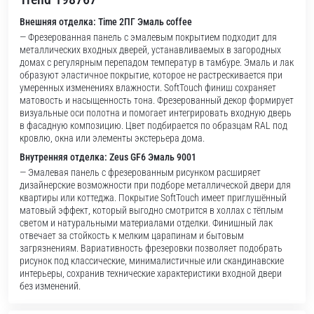
Внешняя отделка: Time 2ПГ Эмаль coffee
— Фрезерованная панель с эмалевым покрытием подходит для
металлических входных дверей, устанавливаемых в загородных
домах с регулярным перепадом температур в тамбуре. Эмаль и лак
образуют эластичное покрытие, которое не растрескивается при
умеренных изменениях влажности. SoftTouch финиш сохраняет
матовость и насыщенность тона. Фрезерованный декор формирует
визуальные оси полотна и помогает интегрировать входную дверь
в фасадную композицию. Цвет подбирается по образцам RAL под
кровлю, окна или элементы экстерьера дома.
Внутренняя отделка: Zeus GF6 Эмаль 9001
— Эмалевая панель с фрезерованным рисунком расширяет
дизайнерские возможности при подборе металлической двери для
квартиры или коттеджа. Покрытие SoftTouch имеет приглушённый
матовый эффект, который выгодно смотрится в холлах с тёплым
светом и натуральными материалами отделки. Финишный лак
отвечает за стойкость к мелким царапинам и бытовым
загрязнениям. Вариативность фрезеровки позволяет подобрать
рисунок под классические, минималистичные или скандинавские
интерьеры, сохранив технические характеристики входной двери
без изменений.