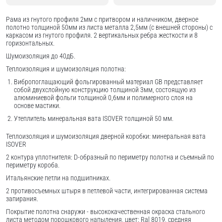
Рама из гнутого профиля 2мм с притвором и наличником, дверное
полотно толщиной 50мм из листа металла 2,5мм (с внешней стороны) c
каркасом из гнутого профиля. 2 вертикальных ребра жесткости и 8
горизонтальных.
Шумоизоляция до 40дБ.
Теплоизоляция и шумоизоляция полотна:
Вибропоглащающий фольгированный материал GB представляет
собой двухслойную конструкцию толщиной 3мм, состоящую из
алюминиевой фольги толщиной 0,6мм и полимерного слоя на
основе мастики.
Утеплитель минеральная вата ISOVER толщиной 50 мм.
Теплоизоляция и шумоизоляция дверной коробки: минеральная вата
ISOVER
2 контура уплотнителя: D-образный по периметру полотна и съемный по
периметру короба.
Итальянские петли на подшипниках.
2 противосъемных штыря в петлевой части, интегрированная система
запирания.
Покрытие полотна снаружи - высококачественная окраска стального
листа методом порошкового напыления, цвет: Ral 8019, средняя