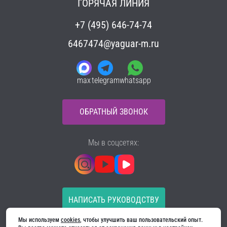
ГОРЯЧАЯ ЛИНИЯ
+7 (495) 646-74-74
6467474@yaguar-m.ru
max
telegram
whatsapp
ОБРАТНЫЙ ЗВОНОК
Мы в соцсетях:
НАПИСАТЬ РУКОВОДСТВУ
Мы используем 
cookies
, чтобы улучшить ваш пользовательский опыт. 
Все материалы на сайте принадлежат компании