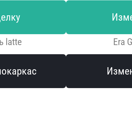
делку
Изме
 latte
Era 
локаркас
Измен