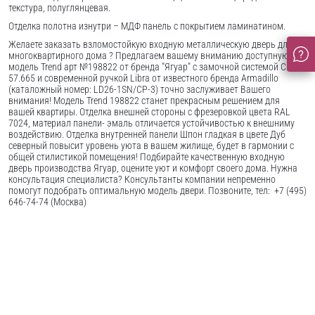
текстура, полуглянцевая.
Отделка полотна изнутри – МДФ панель с покрытием ламинатином.
Желаете заказать взломостойкую входную металлическую дверь для
многоквартирного дома ? Предлагаем вашему вниманию доступную
модель Trend арт №198822 от бренда "Ягуар" с замочной системой Cisa
57.665 и современной ручкой Libra от известного бренда Armadillo
(каталожный номер: LD26-1SN/CP-3) точно заслуживает Вашего
внимания! Модель Trend 198822 станет прекрасным решением для
вашей квартиры. Отделка внешней стороны с фрезеровкой цвета RAL
7024, материал панели- эмаль отличается устойчивостью к внешниму
воздействию. Отделка внутренней панели Шпон гладкая в цвете Дуб
северный повысит уровень уюта в вашем жилище, будет в гармонии с
общей стилистикой помещения! Подбирайте качественную входную
дверь производства Ягуар, оцените уют и комфорт своего дома. Нужна
консультация специалиста? Консультанты компании непременно
помогут подобрать оптимальную модель двери. Позвоните, тел: +7 (495)
646-74-74 (Москва)