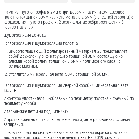
Рама из гнутого профиля 2мм с притвором и наличником, дверное
полотно толщиной 50мм из листа металла 2,5мм (с внешней стороны) c
каркасом из гнутого профиля. 2 вертикальных ребра жесткости и 8
горизонтальных.
Шумоизоляция до 40дБ.
Теплоизоляция и шумоизоляция полотна:
Вибропоглащающий фольгированный материал GB представляет
собой двухслойную конструкцию толщиной 3мм, состоящую из
алюминиевой фольги толщиной 0,6мм и полимерного слоя на
основе мастики.
Утеплитель минеральная вата ISOVER толщиной 50 мм.
Теплоизоляция и шумоизоляция дверной коробки: минеральная вата
ISOVER
2 контура уплотнителя: D-образный по периметру полотна и съемный по
периметру короба.
Итальянские петли на подшипниках.
2 противосъемных штыря в петлевой части, интегрированная система
запирания.
Покрытие полотна снаружи - высококачественная окраска стального
листа методом порошкового напыления, цвет: Ral 8019, средняя