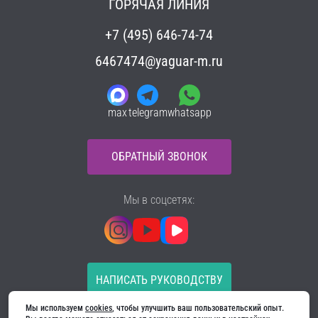
ГОРЯЧАЯ ЛИНИЯ
+7 (495) 646-74-74
6467474@yaguar-m.ru
max
telegram
whatsapp
ОБРАТНЫЙ ЗВОНОК
Мы в соцсетях:
НАПИСАТЬ РУКОВОДСТВУ
Мы используем 
cookies
, чтобы улучшить ваш пользовательский опыт. 
Все материалы на сайте принадлежат компании