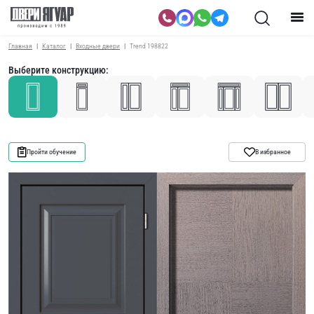
Главная
Каталог
Входные двери
Trend 198822
Выберите конструкцию:
Пройти обучение
В избранное