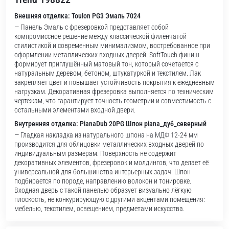
Внешняя отделка: Toulon PG3 Эмаль 7024
— Панель Эмаль с фрезеровкой представляет собой
компромиссное решение между классической филёнчатой
стилистикой и современным минимализмом, востребованное при
оформлении металлических входных дверей. SoftTouch финиш
формирует приглушённый матовый тон, который сочетается с
натуральным деревом, бетоном, штукатуркой и текстилем. Лак
закрепляет цвет и повышает устойчивость покрытия к ежедневным
нагрузкам. Декоративная фрезеровка выполняется по техническим
чертежам, что гарантирует точность геометрии и совместимость с
остальными элементами входной двери.
Внутренняя отделка: PianaDub 20PG Шпон piana_дуб_северный
— Гладкая накладка из натурального шпона на МДФ 12-24 мм
производится для облицовки металлических входных дверей по
индивидуальным размерам. Поверхность не содержит
декоративных элементов, фрезеровок и молдингов, что делает её
универсальной для большинства интерьерных задач. Шпон
подбирается по породе, направлению волокон и тонировке.
Входная дверь с такой панелью образует визуально лёгкую
плоскость, не конкурирующую с другими акцентами помещения:
мебелью, текстилем, освещением, предметами искусства.