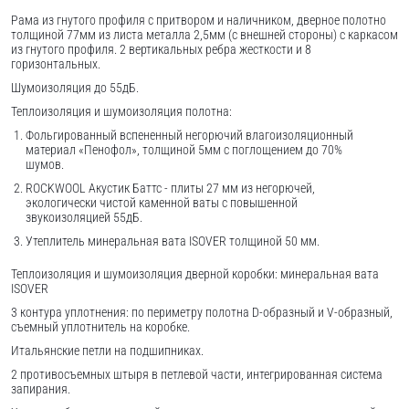
Рама из гнутого профиля с притвором и наличником, дверное полотно
толщиной 77мм из листа металла 2,5мм (с внешней стороны) c каркасом
из гнутого профиля. 2 вертикальных ребра жесткости и 8
горизонтальных.
Шумоизоляция до 55дБ.
Теплоизоляция и шумоизоляция полотна:
Фольгированный вспененный негорючий влагоизоляционный
материал «Пенофол», толщиной 5мм с поглощением до 70%
шумов.
ROCKWOOL Акустик Баттс - плиты 27 мм из негорючей,
экологически чистой каменной ваты с повышенной
звукоизоляцией 55дБ.
Утеплитель минеральная вата ISOVER толщиной 50 мм.
Теплоизоляция и шумоизоляция дверной коробки: минеральная вата
ISOVER
3 контура уплотнения: по периметру полотна D-образный и V-образный,
съемный уплотнитель на коробке.
Итальянские петли на подшипниках.
2 противосъемных штыря в петлевой части, интегрированная система
запирания.