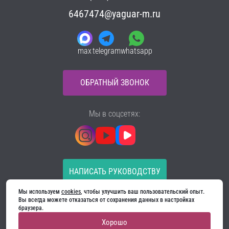
6467474@yaguar-m.ru
max
telegram
whatsapp
ОБРАТНЫЙ ЗВОНОК
Мы в соцсетях:
НАПИСАТЬ РУКОВОДСТВУ
Мы используем 
cookies
, чтобы улучшить ваш пользовательский опыт. 
Все материалы на сайте принадлежат компании
Вы всегда можете отказаться от сохранения данных в настройках 
ООО «Ягуар-М» — входные и межкомнатные двери
браузера.
производителя. Копирование запрещено!
Хорошо
Политика конфиденциальности