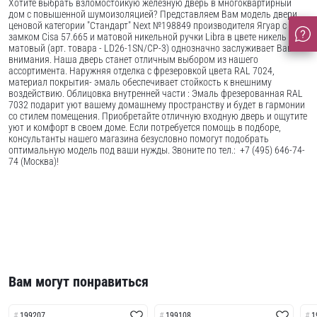
Хотите выбрать взломостойкую железную дверь в многоквартирный
дом с повышенной шумоизоляцией? Представляем Вам модель двери
ценовой категории "Стандарт" Next №198849 производителя Ягуар с
замком Cisa 57.665 и матовой никельной ручки Libra в цвете никель
матовый (арт. товара - LD26-1SN/CP-3) однозначно заслуживает Вашего
внимания. Наша дверь станет отличным выбором из нашего
ассортимента. Наружняя отделка с фрезеровкой цвета RAL 7024,
материал покрытия- эмаль обеспечивает стойкость к внешниму
воздействию. Облицовка внутренней части : Эмаль фрезерованная RAL
7032 подарит уют вашему домашнему пространству и будет в гармонии
со стилем помещения. Приобретайте отличную входную дверь и ощутите
уют и комфорт в своем доме. Если потребуется помощь в подборе,
консультанты нашего магазина безусловно помогут подобрать
оптимальную модель под ваши нужды. Звоните по тел.: +7 (495) 646-74-
74 (Москва)!
Вам могут понравиться
199207
199108
1