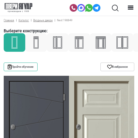
Главная
Каталог
Входные двери
Next 198849
Выберите конструкцию:
Пройти обучение
В избранное