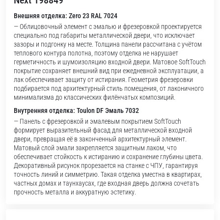
Next 198849
Внешняя отделка: Zero 23 RAL 7024
— Облицовочный элемент с эмалью и фрезеровкой проектируется
специально под габариты металлической двери, что исключает
зазоры и подгонку на месте. Толщина панели рассчитана с учётом
теплового контура полотна, поэтому отделка не нарушает
герметичность и шумоизоляцию входной двери. Матовое SoftTouch
покрытие сохраняет внешний вид при ежедневной эксплуатации, а
лак обеспечивает защиту от истирания. Геометрия фрезеровки
подбирается под архитектурный стиль помещения, от лаконичного
минимализма до классических филёнчатых композиций.
Внутренняя отделка: Toulon DF Эмаль 7032
— Панель с фрезеровкой и эмалевым покрытием SoftTouch
формирует выразительный фасад для металлической входной
двери, превращая её в законченный архитектурный элемент.
Матовый слой эмали закрепляется защитным лаком, что
обеспечивает стойкость к истиранию и сохранение глубины цвета.
Декоративный рисунок прорезается на станке с ЧПУ, гарантируя
точность линий и симметрию. Такая отделка уместна в квартирах,
частных домах и таунхаусах, где входная дверь должна сочетать
прочность металла и аккуратную эстетику.