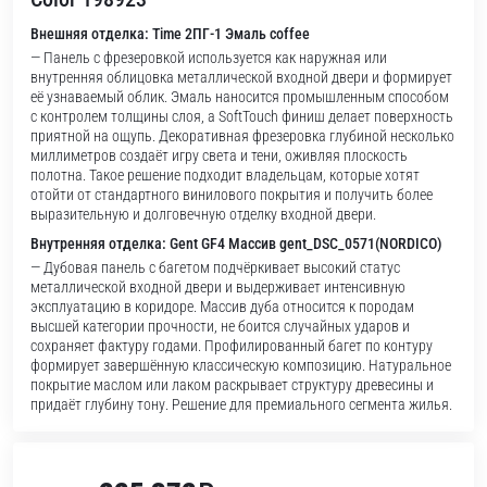
Внешняя отделка: Time 2ПГ-1 Эмаль coffee
— Панель с фрезеровкой используется как наружная или
внутренняя облицовка металлической входной двери и формирует
её узнаваемый облик. Эмаль наносится промышленным способом
с контролем толщины слоя, а SoftTouch финиш делает поверхность
приятной на ощупь. Декоративная фрезеровка глубиной несколько
миллиметров создаёт игру света и тени, оживляя плоскость
полотна. Такое решение подходит владельцам, которые хотят
отойти от стандартного винилового покрытия и получить более
выразительную и долговечную отделку входной двери.
Внутренняя отделка: Gent GF4 Массив gent_DSC_0571(NORDICO)
— Дубовая панель с багетом подчёркивает высокий статус
металлической входной двери и выдерживает интенсивную
эксплуатацию в коридоре. Массив дуба относится к породам
высшей категории прочности, не боится случайных ударов и
сохраняет фактуру годами. Профилированный багет по контуру
формирует завершённую классическую композицию. Натуральное
покрытие маслом или лаком раскрывает структуру древесины и
придаёт глубину тону. Решение для премиального сегмента жилья.