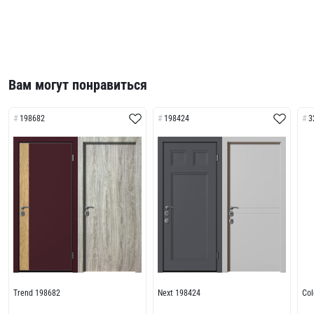
Вам могут понравиться
198682
198424
3
Trend 198682
Next 198424
Col