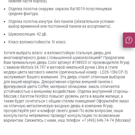
нижней части короба).
Отделка полотна снаружи: окраска Ral 8019 полуглянцевая
средняя фактура.
Отделка полотна изнутри: без панели (обязательное условие -
выбор временной или постоянной панели из ассортимета).
Шумоизоляция: 42 дБ.
Класс взломостойкости: IV класс.
Хотите выбрать влаго- и взломостойкую стальную дверь для
многоквартирного дома с повышенной шумоизоляцией? Предлагаем
Вам премиальную дверь Color артикул #198923 от производителя Ягуар
с замком Mottura 54.797 и матовой никельной ручки Libra в стиле
модерн цвета матового никеля (оригинальный номер - LD26-1SN/CP-3)
заслуживает Вашего внимания. Эта дверь станет отличным выбором
для вашей квартиры. Декоративная отделка внешней панели с
фрезеровкой цвета Coffee, материал облицовки: эмаль отличается
устойчивостью к внешниму воздействию. Отделка внутренней стороны -
Массив с багетом Nordico повысит уровень уюта в вашем жилище, а
также будет сочетаться с общим стилем помещения! Оформляйте заказ
на отличную металлическую входную дверь в компании Ягуар,
прочувствуйте уют и комфорт своего дома! По всем вопросам, наши
консультанты непременно проведут консультацию по возможным
вариантам. Свяжитесь с нами, наш телефон +7 (495) 646-74-74 (Москва)!