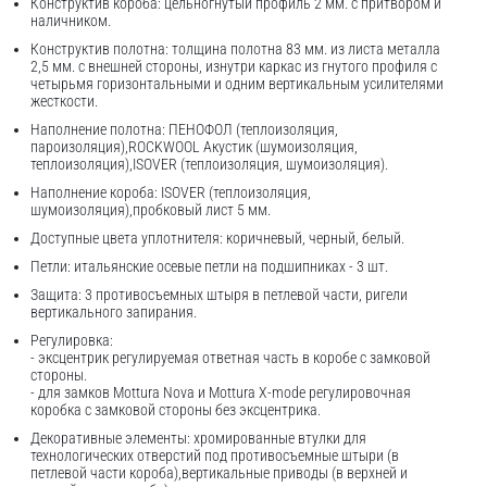
Конструктив короба: цельногнутый профиль 2 мм. с притвором и
наличником.
Конструктив полотна: толщина полотна 83 мм. из листа металла
2,5 мм. с внешней стороны, изнутри каркас из гнутого профиля с
четырьмя горизонтальными и одним вертикальным усилителями
жесткости.
Наполнение полотна: ПЕНОФОЛ (теплоизоляция,
пароизоляция),ROCKWOOL Акустик (шумоизоляция,
теплоизоляция),ISOVER (теплоизоляция, шумоизоляция).
Наполнение короба: ISOVER (теплоизоляция,
шумоизоляция),пробковый лист 5 мм.
Доступные цвета уплотнителя: коричневый, черный, белый.
Петли: итальянские осевые петли на подшипниках - 3 шт.
Защита: 3 противосъемных штыря в петлевой части, ригели
вертикального запирания.
Регулировка:
- эксцентрик регулируемая ответная часть в коробе с замковой
стороны.
- для замков Mottura Nova и Mottura X-mode регулировочная
коробка с замковой стороны без эксцентрика.
Декоративные элементы: хромированные втулки для
технологических отверстий под противосъемные штыри (в
петлевой части короба),вертикальные приводы (в верхней и