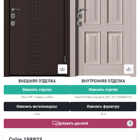
ВНЕШНЯЯ ОТДЕЛКА
ВНУТРЕННЯЯ ОТДЕЛКА
Изменить отделку
Изменить отделку
Time 2ПГ-1 Эмаль coffee
Gent GF4 Массив gent_DSC_0571(NORDICO)
Изменить металлокаркас
Изменить фурнитуру
Color
Яг-8
Добавить дисплей
Color 198923