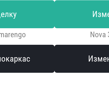
делку
Изме
 marengo
Nova 
локаркас
Измен