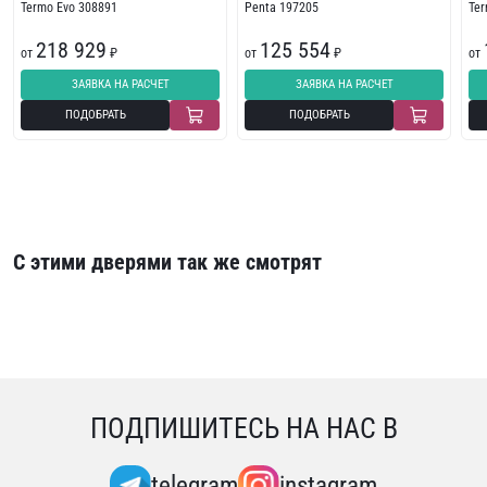
Termo Evo 308891
Penta 197205
Te
218 929
125 554
от
₽
от
₽
от
ЗАЯВКА НА РАСЧЕТ
ЗАЯВКА НА РАСЧЕТ
ПОДОБРАТЬ
ПОДОБРАТЬ
С этими дверями так же смотрят
ПОДПИШИТЕСЬ НА НАС В
telegram
instagram