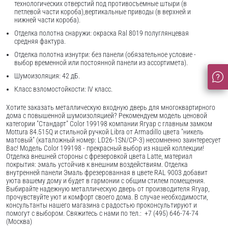
технологических отверстий под противосъемные штыри (в
петлевой части короба),вертикальные приводы (в верхней и
нижней части короба).
Отделка полотна снаружи: окраска Ral 8019 полуглянцевая
средняя фактура.
Отделка полотна изнутри: без панели (обязательное условие -
выбор временной или постоянной панели из ассортимета).
Шумоизоляция: 42 дБ.
Класс взломостойкости: IV класс.
Хотите заказать металлическую входную дверь для многоквартирного
дома с повышенной шумоизоляцией? Рекомендуем модель ценовой
категории "Стандарт" Color 199198 компании Ягуар с главным замком
Mottura 84.515Q и стильной ручкой Libra от Armadillo цвета "никель
матовый" (каталожный номер: LD26-1SN/CP-3) несомненно заинтересует
Вас! Модель Color 199198 - прекрасный выбор из нашей коллекции!
Отделка внешней стороны с фрезеровкой цвета Latte, материал
покрытия: эмаль устойчив к внешним воздействиям. Отделка
внутренней панели Эмаль фрезерованная в цвете RAL 9003 добавит
уюта вашему дому и будет в гармонии с общим стилем помещения.
Выбирайте надежную металлическую дверь от производителя Ягуар,
прочувствуйте уют и комфорт своего дома. В случае необходимости,
консультанты нашего магазина с радостью проконсультируют и
помогут с выбором. Свяжитесь с нами по тел.: +7 (495) 646-74-74
(Москва)