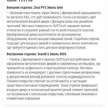
Внешняя отделка: Zeus PF3 Эмаль latte
— Облицовочная панель серии Эмаль с фрезеровкой окрашивается
по каталогу RAL, что даёт возможность точно согласовать цвет
металлической входной двери с фасадом дома или дизайном
прихожей. Матовая поверхность SoftTouch скрывает мелкие
отпечатки и сохраняет ровный тон по всей плоскости полотна.
Фрезерованный декор выполняется на программном
оборудовании, исключающем смещение линий. Подобная отделка
подходит для входных дверей в премиальных жилых комплексах,
где требуется единый стиль для всех квартирных блоков.
Внутренняя отделка: Scandi 3 Эмаль 9003
— Панель с фрезеровкой и эмалью SoftTouch востребована при
оформлении металлических дверей в современных интерьерах, где
приоритетна графичность и приглушённая палитра. Матовая
поверхность не конкурирует с другими отделочными материалами,
а декоративный рельеф добавляет полотну индивидуальности.
Лаковое покрытие отвечает за устойчивость к чистящим
средствам и бытовым повреждениям. Такая отделка превращает
входную дверь в полноценный архитектурный элемент прихожей,
согласованный с напольным покрытием, стеновыми панелями и
элементами освещения.