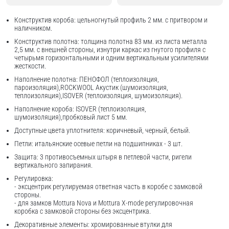
Конструктив короба: цельногнутый профиль 2 мм. с притвором и
наличником.
Конструктив полотна: толщина полотна 83 мм. из листа металла
2,5 мм. с внешней стороны, изнутри каркас из гнутого профиля с
четырьмя горизонтальными и одним вертикальным усилителями
жесткости.
Наполнение полотна: ПЕНОФОЛ (теплоизоляция,
пароизоляция),ROCKWOOL Акустик (шумоизоляция,
теплоизоляция),ISOVER (теплоизоляция, шумоизоляция).
Наполнение короба: ISOVER (теплоизоляция,
шумоизоляция),пробковый лист 5 мм.
Доступные цвета уплотнителя: коричневый, черный, белый.
Петли: итальянские осевые петли на подшипниках - 3 шт.
Защита: 3 противосъемных штыря в петлевой части, ригели
вертикального запирания.
Регулировка:
- эксцентрик регулируемая ответная часть в коробе с замковой
стороны.
- для замков Mottura Nova и Mottura X-mode регулировочная
коробка с замковой стороны без эксцентрика.
Декоративные элементы: хромированные втулки для