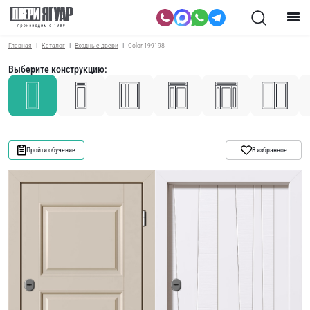
Главная
Каталог
Входные двери
Color 199198
Выберите конструкцию:
Пройти обучение
В избранное