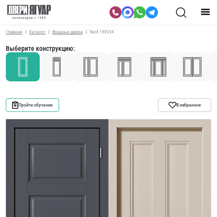
Главная
Каталог
Входные двери
Next 199244
Выберите конструкцию:
Пройти обучение
В избранное