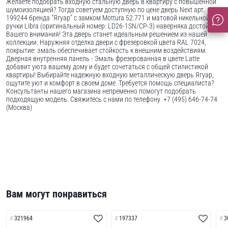
Желаете подобрать входную стальную дверь в квартиру с повышенной
шумоизоляцией? Тогда советуем доступную по цене дверь Next арт.
199244 бренда "Ягуар" с замком Mottura 52.771 и матовой никельной
ручки Libra (оригинальный номер: LD26-1SN/CP-3) наверняка достойна
Вашего внимания! Эта дверь станет идеальным решением из нашей
коллекции. Наружняя отделка двери с фрезеровкой цвета RAL 7024,
покрытие: эмаль обеспечивает стойкость к внешним воздействиям.
Дверная внутренняя панель - Эмаль фрезерованная в цвете Latte
добавит уюта вашему дому и будет сочетаться с общей стилистикой
квартиры! Выбирайте надежную входную металлическую дверь Ягуар,
ощутите уют и комфорт в своем доме. Требуется помощь специалиста?
Консультанты нашего магазина непременно помогут подобрать
подходящую модель. Свяжитесь с нами по телефону +7 (495) 646-74-74
(Москва)
Вам могут понравиться
321964
197337
3