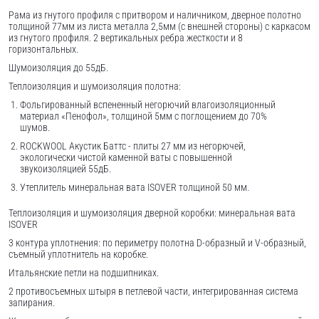
Рама из гнутого профиля с притвором и наличником, дверное полотно
толщиной 77мм из листа металла 2,5мм (с внешней стороны) c каркасом
из гнутого профиля. 2 вертикальных ребра жесткости и 8
горизонтальных.
Шумоизоляция до 55дБ.
Теплоизоляция и шумоизоляция полотна:
Фольгированный вспененный негорючий влагоизоляционный
материал «Пенофол», толщиной 5мм с поглощением до 70%
шумов.
ROCKWOOL Акустик Баттс - плиты 27 мм из негорючей,
экологически чистой каменной ваты с повышенной
звукоизоляцией 55дБ.
Утеплитель минеральная вата ISOVER толщиной 50 мм.
Теплоизоляция и шумоизоляция дверной коробки: минеральная вата
ISOVER
3 контура уплотнения: по периметру полотна D-образный и V-образный,
съемный уплотнитель на коробке.
Итальянские петли на подшипниках.
2 противосъемных штыря в петлевой части, интегрированная система
запирания.