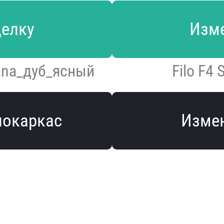
делку
Изме
ana_дуб_ясный
Filo F4 
локаркас
Измен