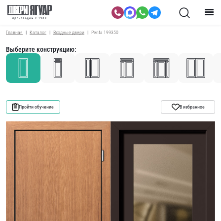
Главная
Каталог
Входные двери
Penta 199350
Выберите конструкцию:
Пройти обучение
В избранное