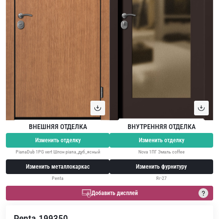
ВНЕШНЯЯ ОТДЕЛКА
ВНУТРЕННЯЯ ОТДЕЛКА
Изменить отделку
Изменить отделку
PianaDub 1PG vert Шпон piana_дуб_ясный
Nova 1ПГ Эмаль coffee
Изменить металлокаркас
Изменить фурнитуру
Penta
Яг-27
Добавить дисплей
Penta 199350