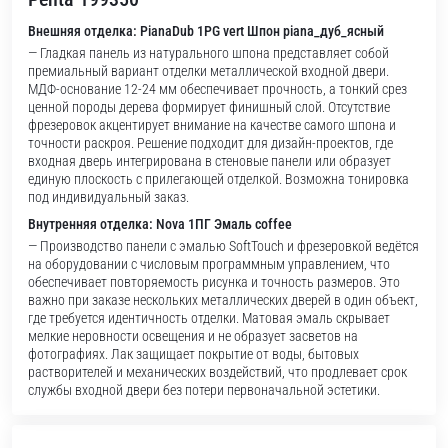
Внешняя отделка: PianaDub 1PG vert Шпон piana_дуб_ясный
— Гладкая панель из натурального шпона представляет собой
премиальный вариант отделки металлической входной двери.
МДФ-основание 12-24 мм обеспечивает прочность, а тонкий срез
ценной породы дерева формирует финишный слой. Отсутствие
фрезеровок акцентирует внимание на качестве самого шпона и
точности раскроя. Решение подходит для дизайн-проектов, где
входная дверь интегрирована в стеновые панели или образует
единую плоскость с прилегающей отделкой. Возможна тонировка
под индивидуальный заказ.
Внутренняя отделка: Nova 1ПГ Эмаль coffee
— Производство панели с эмалью SoftTouch и фрезеровкой ведётся
на оборудовании с числовым программным управлением, что
обеспечивает повторяемость рисунка и точность размеров. Это
важно при заказе нескольких металлических дверей в один объект,
где требуется идентичность отделки. Матовая эмаль скрывает
мелкие неровности освещения и не образует засветов на
фотографиях. Лак защищает покрытие от воды, бытовых
растворителей и механических воздействий, что продлевает срок
службы входной двери без потери первоначальной эстетики.