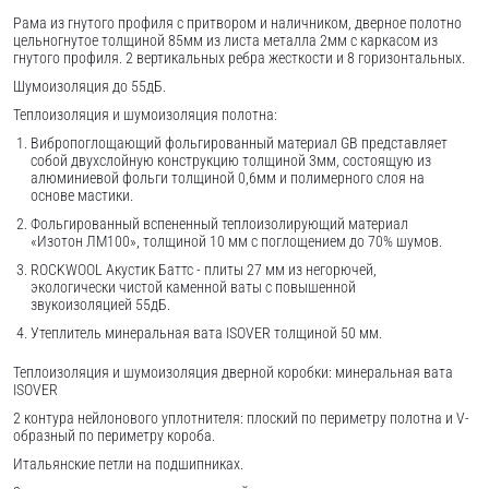
Рама из гнутого профиля с притвором и наличником, дверное полотно
цельногнутое толщиной 85мм из листа металла 2мм c каркасом из
гнутого профиля. 2 вертикальных ребра жесткости и 8 горизонтальных.
Шумоизоляция до 55дБ.
Теплоизоляция и шумоизоляция полотна:
Вибропоглощающий фольгированный материал GB представляет
собой двухслойную конструкцию толщиной 3мм, состоящую из
алюминиевой фольги толщиной 0,6мм и полимерного слоя на
основе мастики.
Фольгированный вспененный теплоизолирующий материал
«Изотон ЛМ100», толщиной 10 мм с поглощением до 70% шумов.
ROCKWOOL Акустик Баттс - плиты 27 мм из негорючей,
экологически чистой каменной ваты с повышенной
звукоизоляцией 55дБ.
Утеплитель минеральная вата ISOVER толщиной 50 мм.
Теплоизоляция и шумоизоляция дверной коробки: минеральная вата
ISOVER
2 контура нейлонового уплотнителя: плоский по периметру полотна и V-
образный по периметру короба.
Итальянские петли на подшипниках.