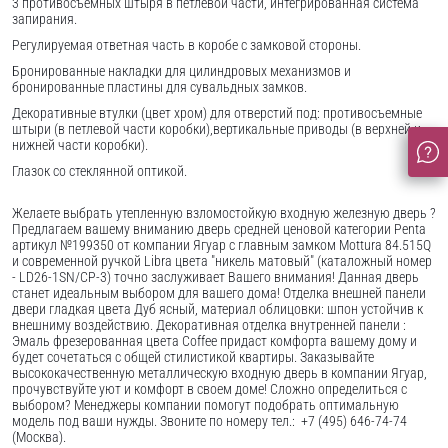
3 противосъемных штыря в петлевой части, интегрированная система
запирания.
Регулируемая ответная часть в коробе с замковой стороны.
Бронированные накладки для цилиндровых механизмов и
бронированные пластины для сувальдных замков.
Декоративные втулки (цвет хром) для отверстий под: противосъемные
штыри (в петлевой части коробки),вертикальные приводы (в верхней и
нижней части коробки).
Глазок со стеклянной оптикой.
Желаете выбрать утепленную взломостойкую входную железную дверь ?
Предлагаем вашему вниманию дверь средней ценовой категории Penta
артикул №199350 от компании Ягуар с главным замком Mottura 84.515Q
и современной ручкой Libra цвета "никель матовый" (каталожный номер
- LD26-1SN/CP-3) точно заслуживает Вашего внимания! Данная дверь
станет идеальным выбором для вашего дома! Отделка внешней панели
двери гладкая цвета Дуб ясный, материал облицовки: шпон устойчив к
внешниму воздействию. Декоративная отделка внутренней панели :
Эмаль фрезерованная цвета Coffee придаст комфорта вашему дому и
будет сочетаться с общей стилистикой квартиры. Заказывайте
высококачественную металлическую входную дверь в компании Ягуар,
прочувствуйте уют и комфорт в своем доме! Сложно определиться с
выбором? Менеджеры компании помогут подобрать оптимальную
модель под ваши нужды. Звоните по номеру тел.: +7 (495) 646-74-74
(Москва).