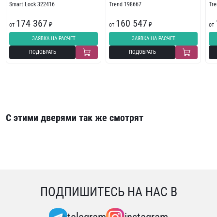
Smart Lock 322416
Trend 198667
Tr
174 367
160 547
от
₽
от
₽
от
ЗАЯВКА НА РАСЧЕТ
ЗАЯВКА НА РАСЧЕТ
ПОДОБРАТЬ
ПОДОБРАТЬ
С этими дверями так же смотрят
ПОДПИШИТЕСЬ НА НАС В