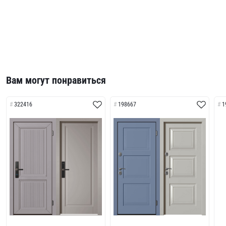
Вам могут понравиться
322416
198667
1