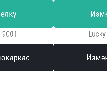
делку
Изме
 9001
Lucky
локаркас
Измен