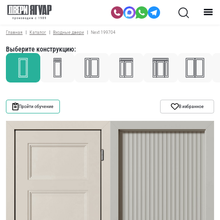
Главная
Каталог
Входные двери
Next 199704
Выберите конструкцию:
Пройти обучение
В избранное