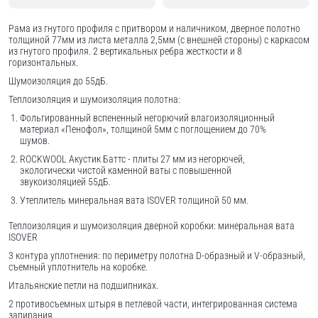
Рама из гнутого профиля с притвором и наличником, дверное полотно
толщиной 77мм из листа металла 2,5мм (с внешней стороны) c каркасом
из гнутого профиля. 2 вертикальных ребра жесткости и 8
горизонтальных.
Шумоизоляция до 55дБ.
Теплоизоляция и шумоизоляция полотна:
Фольгированный вспененный негорючий влагоизоляционный
материал «Пенофол», толщиной 5мм с поглощением до 70%
шумов.
ROCKWOOL Акустик Баттс - плиты 27 мм из негорючей,
экологически чистой каменной ваты с повышенной
звукоизоляцией 55дБ.
Утеплитель минеральная вата ISOVER толщиной 50 мм.
Теплоизоляция и шумоизоляция дверной коробки: минеральная вата
ISOVER
3 контура уплотнения: по периметру полотна D-образный и V-образный,
съемный уплотнитель на коробке.
Итальянские петли на подшипниках.
2 противосъемных штыря в петлевой части, интегрированная система
запирания.