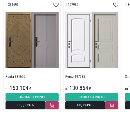
331696
197935
3
Penta 331696
Penta 197935
Sma
150 104
130 854
от
₽
от
₽
от
ЗАЯВКА НА РАСЧЕТ
ЗАЯВКА НА РАСЧЕТ
ПОДОБРАТЬ
ПОДОБРАТЬ