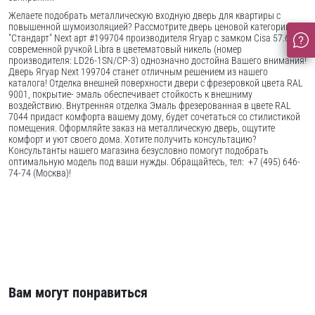
Желаете подобрать металлическую входную дверь для квартиры с
повышенной шумоизоляцией? Рассмотрите дверь ценовой категории
"Стандарт" Next арт #199704 производителя Ягуар с замком Cisa 57.665 и
современной ручкой Libra в цветематовый никель (номер
производителя: LD26-1SN/CP-3) однозначно достойна Вашего внимания!
Дверь Ягуар Next 199704 станет отличным решением из нашего
каталога! Отделка внешней поверхности двери с фрезеровкой цвета RAL
9001, покрытие- эмаль обеспечивает стойкость к внешниму
воздействию. Внутренняя отделка Эмаль фрезерованная в цвете RAL
7044 придаст комфорта вашему дому, будет сочетаться со стилистикой
помещения. Оформляйте заказ на металлическую дверь, ощутите
комфорт и уют своего дома. Хотите получить консультацию?
Консультанты нашего магазина безусловно помогут подобрать
оптимальную модель под ваши нужды. Обращайтесь, тел: +7 (495) 646-
74-74 (Москва)!
Вам могут понравиться