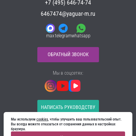
+7 (495) 646-74-74
6467474@yaguar-m.ru
max
telegram
whatsapp
ОБРАТНЫЙ ЗВОНОК
Мы в соцсетях:
НАПИСАТЬ РУКОВОДСТВУ
Мы используем 
cookies
, чтобы улучшить ваш пользовательский опыт. 
Все материалы на сайте принадлежат компании
Вы всегда можете отказаться от сохранения данных в настройках 
ООО «Ягуар-М» — входные и межкомнатные двери
браузера.
производителя. Копирование запрещено!