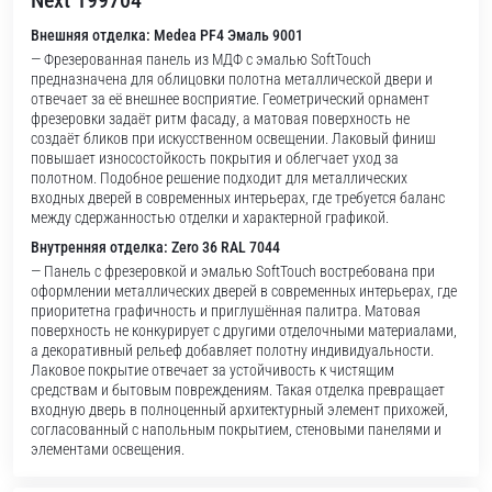
Next 199704
Внешняя отделка: Medea PF4 Эмаль 9001
— Фрезерованная панель из МДФ с эмалью SoftTouch
предназначена для облицовки полотна металлической двери и
отвечает за её внешнее восприятие. Геометрический орнамент
фрезеровки задаёт ритм фасаду, а матовая поверхность не
создаёт бликов при искусственном освещении. Лаковый финиш
повышает износостойкость покрытия и облегчает уход за
полотном. Подобное решение подходит для металлических
входных дверей в современных интерьерах, где требуется баланс
между сдержанностью отделки и характерной графикой.
Внутренняя отделка: Zero 36 RAL 7044
— Панель с фрезеровкой и эмалью SoftTouch востребована при
оформлении металлических дверей в современных интерьерах, где
приоритетна графичность и приглушённая палитра. Матовая
поверхность не конкурирует с другими отделочными материалами,
а декоративный рельеф добавляет полотну индивидуальности.
Лаковое покрытие отвечает за устойчивость к чистящим
средствам и бытовым повреждениям. Такая отделка превращает
входную дверь в полноценный архитектурный элемент прихожей,
согласованный с напольным покрытием, стеновыми панелями и
элементами освещения.