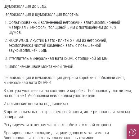
Шумоизоляция до 55дБ.
Теплоизоляция и шумоизоляция полотна:
Фольгированный вспененный негорючий влагоизоляционный
материал «Пенофол», толщиной 5мм с поглощением до 70%
шумов.
ROCKWOOL Акустик Баттс - плиты 27 мм из негорючей,
экологически чистой каменной ваты с повышенной
звукоизоляцией 55дБ.
Утеплитель минеральная вата ISOVER толщиной 50 мм.
Заполнение швов монтажной пеной.
Теплоизоляция и шумоизоляция дверной коробки: пробковый лист,
минеральная вата ISOVER.
3 контура уплотнения: на составном коробе 2 D-образных уплотнителя,
на полотне 1 V-образный нейлоновый уплотнитель.
Итальянские петли на подшипниках.
3 противосъемных штыря в петлевой части, интегрированная система
запирания.
Регулируемая ответная часть в коробе с замковой стороны.
Бронированные накладки для цилиндровых механизмов и
бронированные пластины для сувальдных замков.