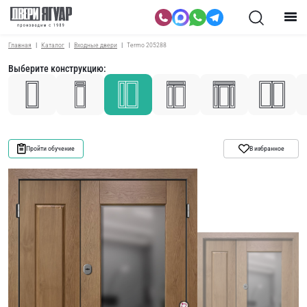
Главная
Каталог
Входные двери
Termo 205288
Выберите конструкцию:
Пройти обучение
В избранное