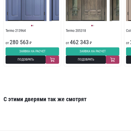
Termo 213964
Termo 205318
Col
280 563
462 343
от
₽
от
₽
от
ЗАЯВКА НА РАСЧЕТ
ЗАЯВКА НА РАСЧЕТ
ПОДОБРАТЬ
ПОДОБРАТЬ
С этими дверями так же смотрят