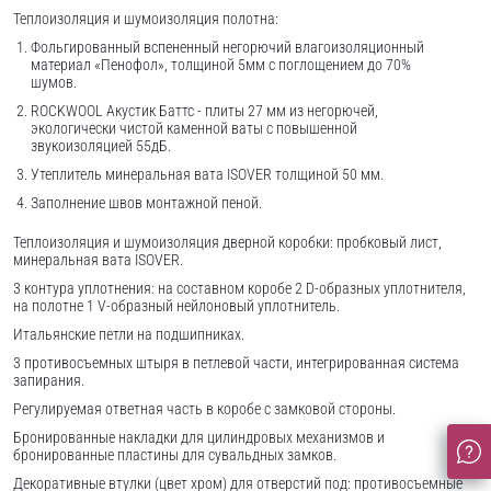
Теплоизоляция и шумоизоляция полотна:
Фольгированный вспененный негорючий влагоизоляционный
материал «Пенофол», толщиной 5мм с поглощением до 70%
шумов.
ROCKWOOL Акустик Баттс - плиты 27 мм из негорючей,
экологически чистой каменной ваты с повышенной
звукоизоляцией 55дБ.
Утеплитель минеральная вата ISOVER толщиной 50 мм.
Заполнение швов монтажной пеной.
Теплоизоляция и шумоизоляция дверной коробки: пробковый лист,
минеральная вата ISOVER.
3 контура уплотнения: на составном коробе 2 D-образных уплотнителя,
на полотне 1 V-образный нейлоновый уплотнитель.
Итальянские петли на подшипниках.
3 противосъемных штыря в петлевой части, интегрированная система
запирания.
Регулируемая ответная часть в коробе с замковой стороны.
Бронированные накладки для цилиндровых механизмов и
бронированные пластины для сувальдных замков.
Декоративные втулки (цвет хром) для отверстий под: противосъемные