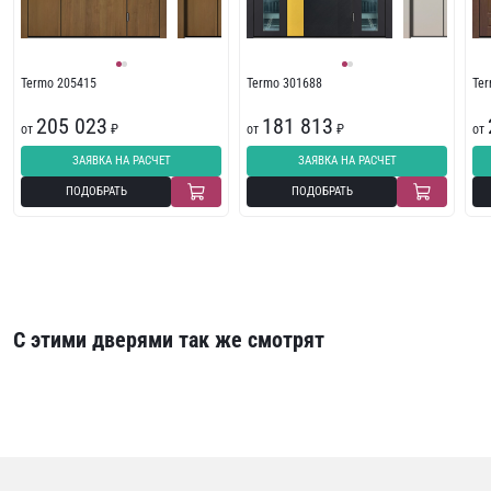
Termo 205415
Termo 301688
Te
205 023
181 813
от
₽
от
₽
от
ЗАЯВКА НА РАСЧЕТ
ЗАЯВКА НА РАСЧЕТ
ПОДОБРАТЬ
ПОДОБРАТЬ
С этими дверями так же смотрят