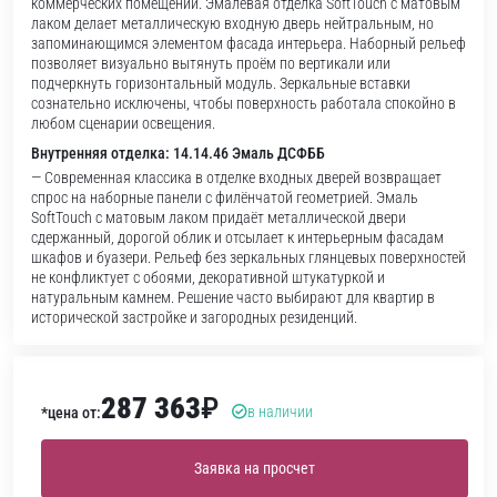
коммерческих помещений. Эмалевая отделка SoftTouch с матовым
лаком делает металлическую входную дверь нейтральным, но
запоминающимся элементом фасада интерьера. Наборный рельеф
позволяет визуально вытянуть проём по вертикали или
подчеркнуть горизонтальный модуль. Зеркальные вставки
сознательно исключены, чтобы поверхность работала спокойно в
любом сценарии освещения.
Внутренняя отделка: 14.14.46 Эмаль ДСФББ
— Современная классика в отделке входных дверей возвращает
спрос на наборные панели с филёнчатой геометрией. Эмаль
SoftTouch с матовым лаком придаёт металлической двери
сдержанный, дорогой облик и отсылает к интерьерным фасадам
шкафов и буазери. Рельеф без зеркальных глянцевых поверхностей
не конфликтует с обоями, декоративной штукатуркой и
натуральным камнем. Решение часто выбирают для квартир в
исторической застройке и загородных резиденций.
287 363
₽
в наличии
*цена от:
Заявка на просчет