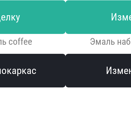
делку
Изме
ь coffee
Эмаль наб
локаркас
Измен