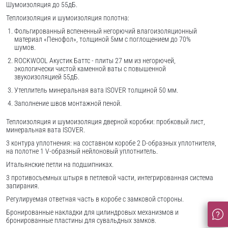
Шумоизоляция до 55дБ.
Теплоизоляция и шумоизоляция полотна:
Фольгированный вспененный негорючий влагоизоляционный
материал «Пенофол», толщиной 5мм с поглощением до 70%
шумов.
ROCKWOOL Акустик Баттс - плиты 27 мм из негорючей,
экологически чистой каменной ваты с повышенной
звукоизоляцией 55дБ.
Утеплитель минеральная вата ISOVER толщиной 50 мм.
Заполнение швов монтажной пеной.
Теплоизоляция и шумоизоляция дверной коробки: пробковый лист,
минеральная вата ISOVER.
3 контура уплотнения: на составном коробе 2 D-образных уплотнителя,
на полотне 1 V-образный нейлоновый уплотнитель.
Итальянские петли на подшипниках.
3 противосъемных штыря в петлевой части, интегрированная система
запирания.
Регулируемая ответная часть в коробе с замковой стороны.
Бронированные накладки для цилиндровых механизмов и
бронированные пластины для сувальдных замков.