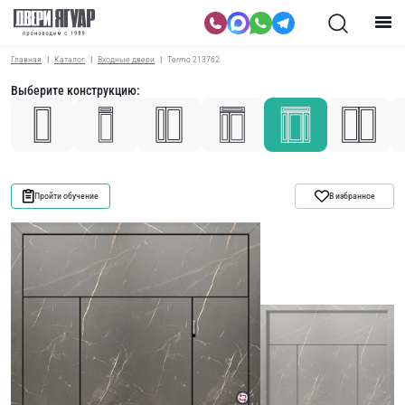
Главная
Каталог
Входные двери
Termo 213762
Выберите конструкцию:
Пройти обучение
В избранное