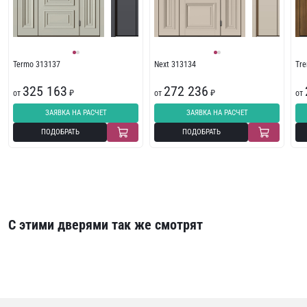
Termo 313137
Next 313134
Tr
325 163
272 236
от
₽
от
₽
от
ЗАЯВКА НА РАСЧЕТ
ЗАЯВКА НА РАСЧЕТ
ПОДОБРАТЬ
ПОДОБРАТЬ
С этими дверями так же смотрят