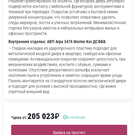
Решение ориентировано на объекты, где входная дверь регулярно
подвергается контакту с мебельной фурнитурой, инструментами и
техникой при переездах. Покрытие устойчиво к бытовой химии
умеренной концентрации, что позволяет оперативно удалять
следы маркеров, скотча и уличных загрязнений. Минималистичная
отделка без узоров уместна в нейтральных интерьерах жилых и
офисных пространств.
Внутренняя отделка: АВП Arpa 3476 Marmo Ker ДСФББ
— Гладкая накладка из ударопрочного пластика подходит для
металлической входной двери в квартире, тамбуре или офисном
помещении. Антивандальное покрытие сохраняет целостность при
механических воздействиях, контакте с обувью, сумками и
колясками. Отсутствие декоративного рельефа исключает
скопление пыли в углублениях и заметно сокращает время ухода.
Панель монтируется на стандартное полотно металлической двери
и подходит для условий с высокой проходимостью, где важен
опрятный внешний вид.
205 023
₽
в наличии
*цена от:
Заявка на просчет