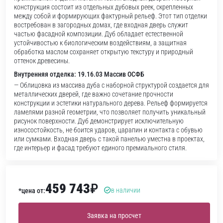
конструкция состоит из отдельных дубовых реек, скрепленных
между собой и формирующих фактурный рельеф. Этот тип отделки
востребован в загородных домах, где входная дверь служит
частью фасадной композиции. Дуб обладает естественной
устойчивостью к биологическим воздействиям, а защитная
обработка маслом сохраняет открытую текстуру и природный
оттенок древесины.
Внутренняя отделка: 19.16.03 Массив ОСФБ
— Облицовка из массива дуба с наборной структурой создается для
металлических дверей, где важно сочетание прочности
конструкции и эстетики натурального дерева. Рельеф формируется
ламелями разной геометрии, что позволяет получить уникальный
рисунок поверхности. Дуб демонстрирует исключительную
износостойкость, не боится ударов, царапин и контакта с обувью
или сумками. Входная дверь с такой панелью уместна в проектах,
где интерьер и фасад требуют единого премиального стиля.
459 743
₽
в наличии
*цена от:
Заявка на просчет