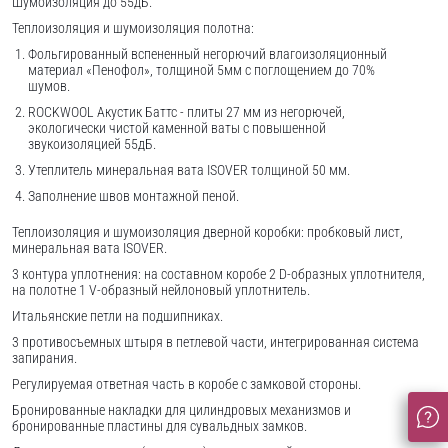
Шумоизоляция до 55дБ.
Теплоизоляция и шумоизоляция полотна:
Фольгированный вспененный негорючий влагоизоляционный
материал «Пенофол», толщиной 5мм с поглощением до 70%
шумов.
ROCKWOOL Акустик Баттс - плиты 27 мм из негорючей,
экологически чистой каменной ваты с повышенной
звукоизоляцией 55дБ.
Утеплитель минеральная вата ISOVER толщиной 50 мм.
Заполнение швов монтажной пеной.
Теплоизоляция и шумоизоляция дверной коробки: пробковый лист,
минеральная вата ISOVER.
3 контура уплотнения: на составном коробе 2 D-образных уплотнителя,
на полотне 1 V-образный нейлоновый уплотнитель.
Итальянские петли на подшипниках.
3 противосъемных штыря в петлевой части, интегрированная система
запирания.
Регулируемая ответная часть в коробе с замковой стороны.
Бронированные накладки для цилиндровых механизмов и
бронированные пластины для сувальдных замков.