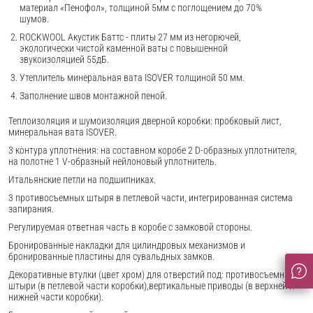
материал «Пенофол», толщиной 5мм с поглощением до 70%
шумов.
ROCKWOOL Акустик Баттс - плиты 27 мм из негорючей,
экологически чистой каменной ваты с повышенной
звукоизоляцией 55дБ.
Утеплитель минеральная вата ISOVER толщиной 50 мм.
Заполнение швов монтажной пеной.
Теплоизоляция и шумоизоляция дверной коробки: пробковый лист,
минеральная вата ISOVER.
3 контура уплотнения: на составном коробе 2 D-образных уплотнителя,
на полотне 1 V-образный нейлоновый уплотнитель.
Итальянские петли на подшипниках.
3 противосъемных штыря в петлевой части, интегрированная система
запирания.
Регулируемая ответная часть в коробе с замковой стороны.
Бронированные накладки для цилиндровых механизмов и
бронированные пластины для сувальдных замков.
Декоративные втулки (цвет хром) для отверстий под: противосъемные
штыри (в петлевой части коробки),вертикальные приводы (в верхней и
нижней части коробки).