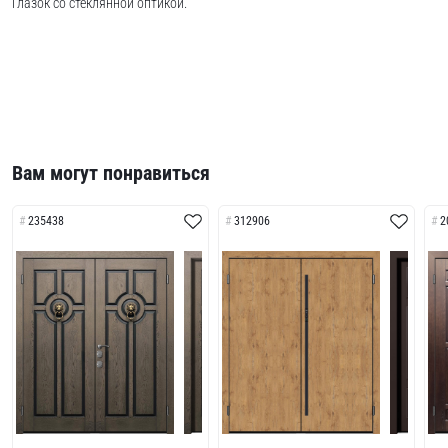
Глазок со стеклянной оптикой.
Вам могут понравиться
235438
312906
2