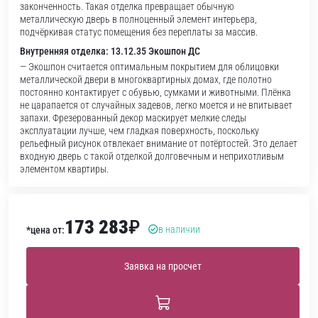
законченность. Такая отделка превращает обычную
металлическую дверь в полноценный элемент интерьера,
подчёркивая статус помещения без переплаты за массив.
Внутренняя отделка: 13.12.35 Экошпон ДС
— Экошпон считается оптимальным покрытием для облицовки
металлической двери в многоквартирных домах, где полотно
постоянно контактирует с обувью, сумками и животными. Плёнка
не царапается от случайных задевов, легко моется и не впитывает
запахи. Фрезерованный декор маскирует мелкие следы
эксплуатации лучше, чем гладкая поверхность, поскольку
рельефный рисунок отвлекает внимание от потёртостей. Это делает
входную дверь с такой отделкой долговечным и неприхотливым
элементом квартиры.
173 283
₽
в наличии
*цена от:
Заявка на просчет