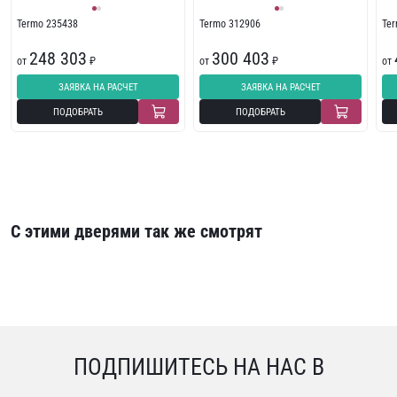
Termo 235438
Termo 312906
Te
248 303
300 403
от
₽
от
₽
от
ЗАЯВКА НА РАСЧЕТ
ЗАЯВКА НА РАСЧЕТ
ПОДОБРАТЬ
ПОДОБРАТЬ
С этими дверями так же смотрят
ПОДПИШИТЕСЬ НА НАС В