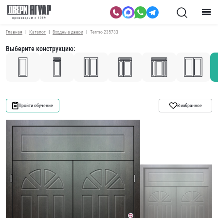
Главная
Каталог
Входные двери
Termo 235733
Выберите конструкцию:
Пройти обучение
В избранное