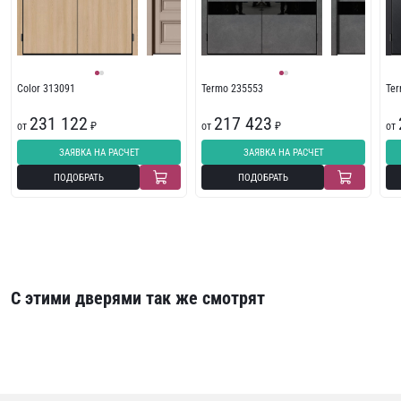
Color 313091
Termo 235553
Te
231 122
217 423
от
₽
от
₽
от
ЗАЯВКА НА РАСЧЕТ
ЗАЯВКА НА РАСЧЕТ
ПОДОБРАТЬ
ПОДОБРАТЬ
С этими дверями так же смотрят