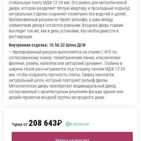
стабильную плиту МДФ 12-24 мм. Это важно для металлической
двери, которая разделяет тёплую квартиру и прохладный подъезд:
натуральная отделка сохраняет геометрию без вздутий и щелей.
Фрезерованный рисунок не теряет рельефа, а швы между
элементами декора остаются ровными. Входная дверь годами
выглядит так же, как в день установки, без необходимости в
реставрации.
Внутренняя отделка: 10.56.32 Шпон ДСФ
— Фрезерованный рисунок выполняется на станке с ЧПУ по
согласованному эскизу: геометрические линии, классические
филёнки, ромбы, капители или авторский орнамент. Глубина и
ширина пазов рассчитываются под толщину панели МДФ 12-24
мм, чтобы сохранить прочность плиты. Сверху наносится
натуральный шпон, который повторяет рельеф фрезы.
Металлическая дверь приобретает индивидуальный декор,
согласованный с архитектурным решением фасада здания или
дизайн-проектом входной группы загородного дома.
208 643
₽
в наличии
*цена от:
Заявка на просчет