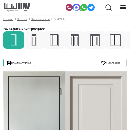
Главная
Каталог
Входные двери
Next 254273
Выберите конструкцию:
Пройти обучение
В избранное