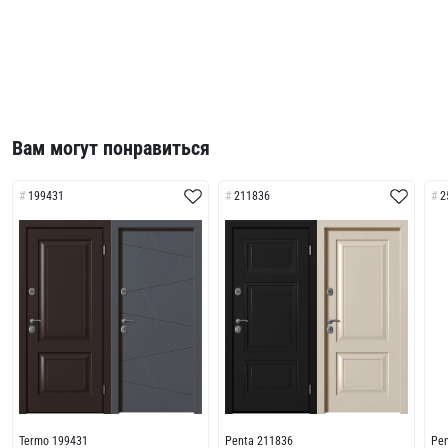
Вам могут понравиться
199431
211836
2
Termo 199431
Penta 211836
Pe