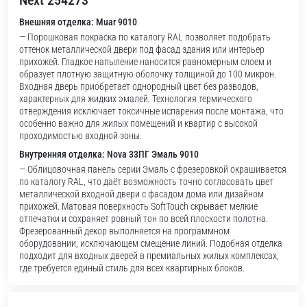
Next 254273
Внешняя отделка: Muar 9010
— Порошковая покраска по каталогу RAL позволяет подобрать
оттенок металлической двери под фасад здания или интерьер
прихожей. Гладкое напыление наносится равномерным слоем и
образует плотную защитную оболочку толщиной до 100 микрон.
Входная дверь приобретает однородный цвет без разводов,
характерных для жидких эмалей. Технология термического
отверждения исключает токсичные испарения после монтажа, что
особенно важно для жилых помещений и квартир с высокой
проходимостью входной зоны.
Внутренняя отделка: Nova 33ПГ Эмаль 9010
— Облицовочная панель серии Эмаль с фрезеровкой окрашивается
по каталогу RAL, что даёт возможность точно согласовать цвет
металлической входной двери с фасадом дома или дизайном
прихожей. Матовая поверхность SoftTouch скрывает мелкие
отпечатки и сохраняет ровный тон по всей плоскости полотна.
Фрезерованный декор выполняется на программном
оборудовании, исключающем смещение линий. Подобная отделка
подходит для входных дверей в премиальных жилых комплексах,
где требуется единый стиль для всех квартирных блоков.