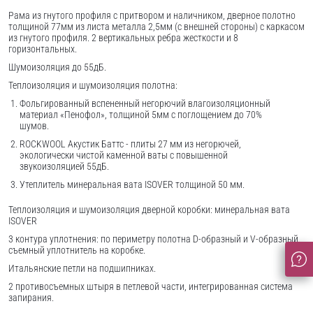
Рама из гнутого профиля с притвором и наличником, дверное полотно
толщиной 77мм из листа металла 2,5мм (с внешней стороны) c каркасом
из гнутого профиля. 2 вертикальных ребра жесткости и 8
горизонтальных.
Шумоизоляция до 55дБ.
Теплоизоляция и шумоизоляция полотна:
Фольгированный вспененный негорючий влагоизоляционный
материал «Пенофол», толщиной 5мм с поглощением до 70%
шумов.
ROCKWOOL Акустик Баттс - плиты 27 мм из негорючей,
экологически чистой каменной ваты с повышенной
звукоизоляцией 55дБ.
Утеплитель минеральная вата ISOVER толщиной 50 мм.
Теплоизоляция и шумоизоляция дверной коробки: минеральная вата
ISOVER
3 контура уплотнения: по периметру полотна D-образный и V-образный,
съемный уплотнитель на коробке.
Итальянские петли на подшипниках.
2 противосъемных штыря в петлевой части, интегрированная система
запирания.