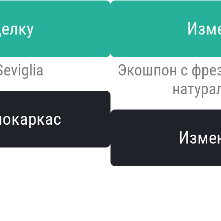
делку
Изме
eviglia
Экошпон с фрез
натура
локаркас
Измен