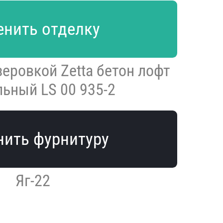
нить отделку
еровкой Zetta бетон лофт
льный LS 00 935-2
ить фурнитуру
Яг-22