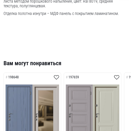
листа методом порошкового напыления, цвет: Ral 8019, средняя
текстура, полуглянцевая.
Отделка полотна изнутри – МДФ панель с покрытием ламинатином.
Вам могут понравиться
198648
197659
1