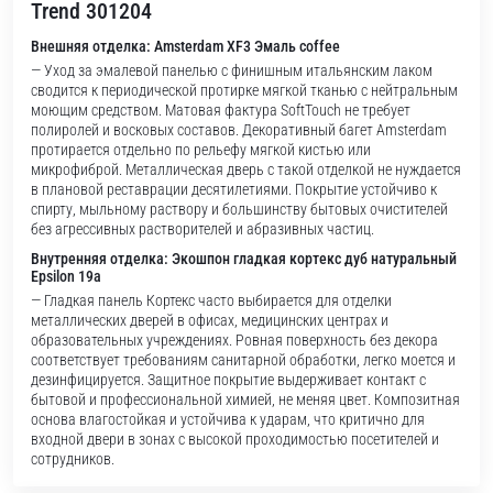
Trend 301204
Внешняя отделка: Amsterdam XF3 Эмаль coffee
— Уход за эмалевой панелью с финишным итальянским лаком
сводится к периодической протирке мягкой тканью с нейтральным
моющим средством. Матовая фактура SoftTouch не требует
полиролей и восковых составов. Декоративный багет Amsterdam
протирается отдельно по рельефу мягкой кистью или
микрофиброй. Металлическая дверь с такой отделкой не нуждается
в плановой реставрации десятилетиями. Покрытие устойчиво к
спирту, мыльному раствору и большинству бытовых очистителей
без агрессивных растворителей и абразивных частиц.
Внутренняя отделка: Экошпон гладкая кортекс дуб натуральный
Epsilon 19a
— Гладкая панель Кортекс часто выбирается для отделки
металлических дверей в офисах, медицинских центрах и
образовательных учреждениях. Ровная поверхность без декора
соответствует требованиям санитарной обработки, легко моется и
дезинфицируется. Защитное покрытие выдерживает контакт с
бытовой и профессиональной химией, не меняя цвет. Композитная
основа влагостойкая и устойчива к ударам, что критично для
входной двери в зонах с высокой проходимостью посетителей и
сотрудников.