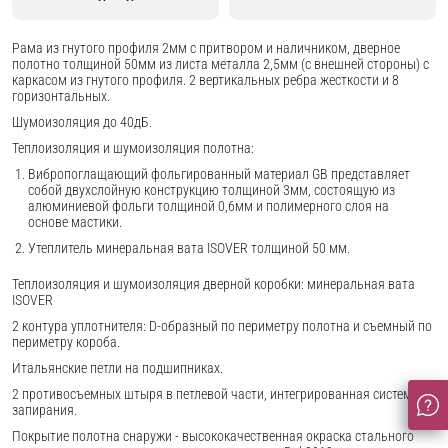
Рама из гнутого профиля 2мм с притвором и наличником, дверное
полотно толщиной 50мм из листа металла 2,5мм (с внешней стороны) c
каркасом из гнутого профиля. 2 вертикальных ребра жесткости и 8
горизонтальных.
Шумоизоляция до 40дБ.
Теплоизоляция и шумоизоляция полотна:
Вибропоглащающий фольгированный материал GB представляет
собой двухслойную конструкцию толщиной 3мм, состоящую из
алюминиевой фольги толщиной 0,6мм и полимерного слоя на
основе мастики.
Утеплитель минеральная вата ISOVER толщиной 50 мм.
Теплоизоляция и шумоизоляция дверной коробки: минеральная вата
ISOVER
2 контура уплотнителя: D-образный по периметру полотна и съемный по
периметру короба.
Итальянские петли на подшипниках.
2 противосъемных штыря в петлевой части, интегрированная система
запирания.
Покрытие полотна снаружи - высококачественная окраска стального