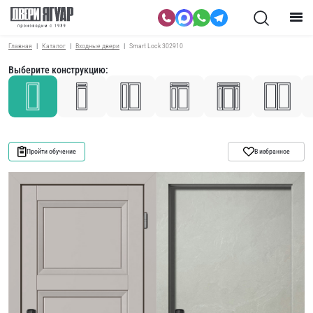
Главная
Каталог
Входные двери
Smart Lock 302910
Выберите конструкцию:
Пройти обучение
В избранное