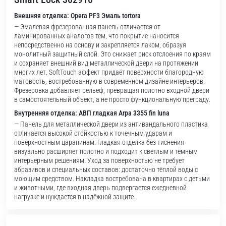
Внешняя отделка: Opera PF3 Эмаль tortora
— Эмалевая фрезерованная панель отличается от
ламинированных аналогов тем, что покрытие наносится
непосредственно на основу и закрепляется лаком, образуя
монолитный защитный слой. Это снижает риск отслоения по краям
и сохраняет внешний вид металлической двери на протяжении
многих лет. SoftTouch эффект придаёт поверхности благородную
матовость, востребованную в современном дизайне интерьеров.
Фрезеровка добавляет рельеф, превращая полотно входной двери
в самостоятельный объект, а не просто функциональную преграду.
Внутренняя отделка: АВП гладкая Arpa 3355 fin luna
— Панель для металлической двери из антивандального пластика
отличается высокой стойкостью к точечным ударам и
поверхностным царапинам. Гладкая отделка без тиснения
визуально расширяет полотно и подходит к светлым и тёмным
интерьерным решениям. Уход за поверхностью не требует
абразивов и специальных составов: достаточно тёплой воды с
моющим средством. Накладка востребована в квартирах с детьми
и животными, где входная дверь подвергается ежедневной
нагрузке и нуждается в надёжной защите.