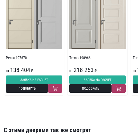
Penta 197670
Termo 198966
Tr
138 404
218 253
от
₽
от
₽
от
ЗАЯВКА НА РАСЧЕТ
ЗАЯВКА НА РАСЧЕТ
ПОДОБРАТЬ
ПОДОБРАТЬ
С этими дверями так же смотрят