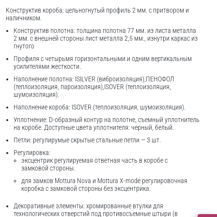
Конструктив короба: цельногнутый профиль 2 мм. с притвором и
наличником.
Конструктив полотна: толщина полотна 77 мм. из листа металла
2 мм. с внешней стороны лист металла 2,5 мм., изнутри каркас из
гнутого
Профиля с четырьмя горизонтальными и одним вертикальным
усилителями жесткости.
Наполнение полотна: ISILVER (виброизоляция),ПЕНОФОЛ
(теплоизоляция, пароизоляция),ISOVER (теплоизоляция,
шумоизоляция).
Наполнение короба: ISOVER (теплоизоляция, шумоизоляция).
Уплотнение: D-образный контур на полотне, съемный уплотнитель
на коробе. Доступные цвета уплотнителя: черный, белый.
Петли: регулирумые скрытые стальные петли — 3 шт.
Регулировка:
эксцентрик регулируемая ответная часть в коробе с
замковой стороны.
для замков Mottura Nova и Mottura X-mode регулировочная
коробка с замковой стороны без эксцентрика.
Декоративные элементы: хромированные втулки для
технологических отверстий под противосъемные штыри (в