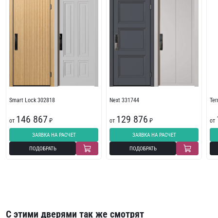
Smart Lock 302818
Next 331744
Te
146 867
129 876
от
₽
от
₽
от
ЗАЯВКА НА РАСЧЕТ
ЗАЯВКА НА РАСЧЕТ
ПОДОБРАТЬ
ПОДОБРАТЬ
С этими дверями так же смотрят