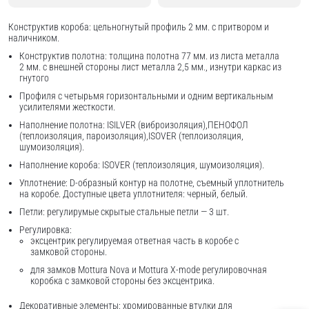
Конструктив короба: цельногнутый профиль 2 мм. с притвором и
наличником.
Конструктив полотна: толщина полотна 77 мм. из листа металла
2 мм. с внешней стороны лист металла 2,5 мм., изнутри каркас из
гнутого
Профиля с четырьмя горизонтальными и одним вертикальным
усилителями жесткости.
Наполнение полотна: ISILVER (виброизоляция),ПЕНОФОЛ
(теплоизоляция, пароизоляция),ISOVER (теплоизоляция,
шумоизоляция).
Наполнение короба: ISOVER (теплоизоляция, шумоизоляция).
Уплотнение: D-образный контур на полотне, съемный уплотнитель
на коробе. Доступные цвета уплотнителя: черный, белый.
Петли: регулирумые скрытые стальные петли — 3 шт.
Регулировка:
эксцентрик регулируемая ответная часть в коробе с
замковой стороны.
для замков Mottura Nova и Mottura X-mode регулировочная
коробка с замковой стороны без эксцентрика.
Декоративные элементы: хромированные втулки для