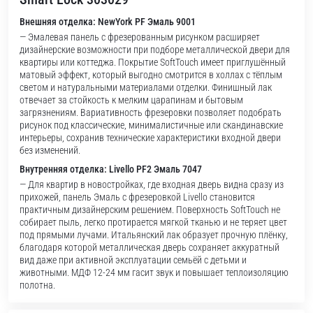
Внешняя отделка: NewYork PF Эмаль 9001
— Эмалевая панель с фрезерованным рисунком расширяет
дизайнерские возможности при подборе металлической двери для
квартиры или коттеджа. Покрытие SoftTouch имеет приглушённый
матовый эффект, который выгодно смотрится в холлах с тёплым
светом и натуральными материалами отделки. Финишный лак
отвечает за стойкость к мелким царапинам и бытовым
загрязнениям. Вариативность фрезеровки позволяет подобрать
рисунок под классические, минималистичные или скандинавские
интерьеры, сохранив технические характеристики входной двери
без изменений.
Внутренняя отделка: Livello PF2 Эмаль 7047
— Для квартир в новостройках, где входная дверь видна сразу из
прихожей, панель Эмаль с фрезеровкой Livello становится
практичным дизайнерским решением. Поверхность SoftTouch не
собирает пыль, легко протирается мягкой тканью и не теряет цвет
под прямыми лучами. Итальянский лак образует прочную плёнку,
благодаря которой металлическая дверь сохраняет аккуратный
вид даже при активной эксплуатации семьёй с детьми и
животными. МДФ 12-24 мм гасит звук и повышает теплоизоляцию
полотна.