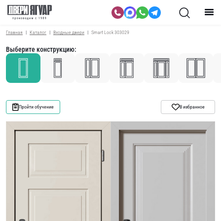
Главная
Каталог
Входные двери
Smart Lock 303029
Выберите конструкцию:
Пройти обучение
В избранное