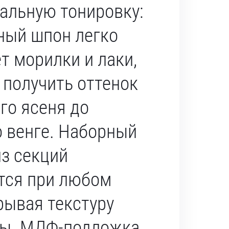
альную тонировку:
ный шпон легко
т морилки и лаки,
 получить оттенок
го ясеня до
о венге. Наборный
из секций
тся при любом
рывая текстуру
ны. МДФ-подложка