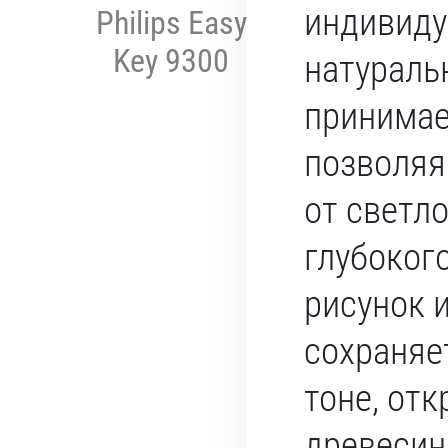
индивиду
Philips Easy
Key 9300
натураль
принимае
позволяя
от светло
глубоког
рисунок 
сохраняе
тоне, отк
древеси