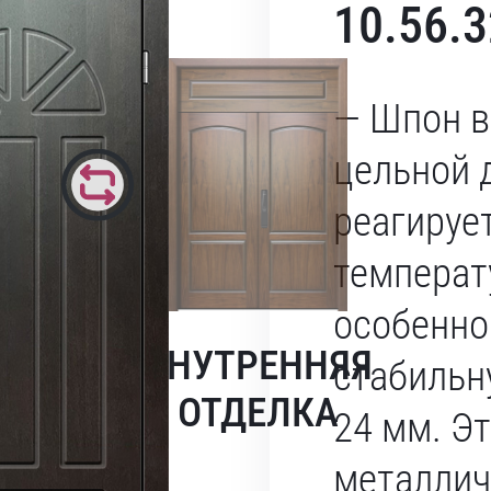
10.56.
— Шпон в
цельной 
реагируе
температ
особенно
ВНУТРЕННЯЯ
стабильн
ОТДЕЛКА
24 мм. Э
металлич