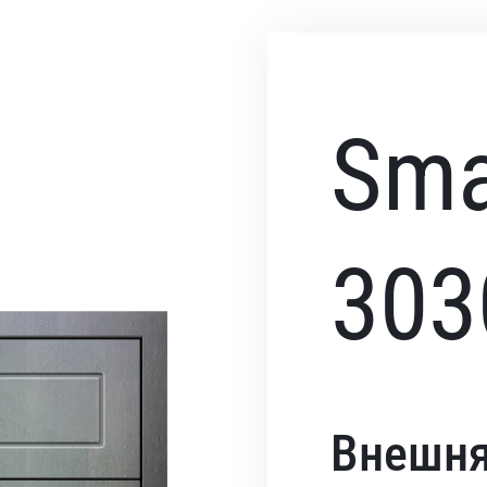
Sma
303
Внешня