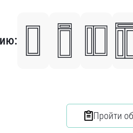
ию:
Пройти о