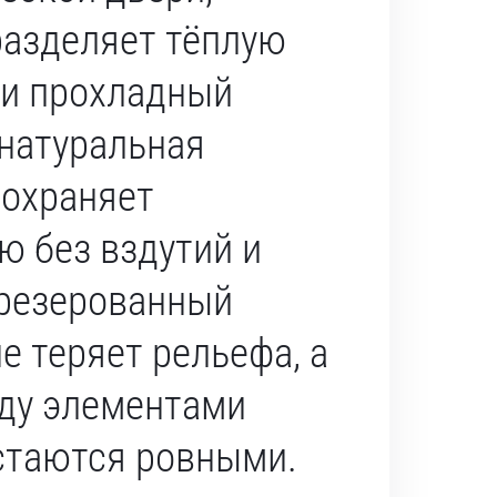
разделяет тёплую
 и прохладный
 натуральная
сохраняет
ю без вздутий и
резерованный
е теряет рельефа, а
ду элементами
стаются ровными.