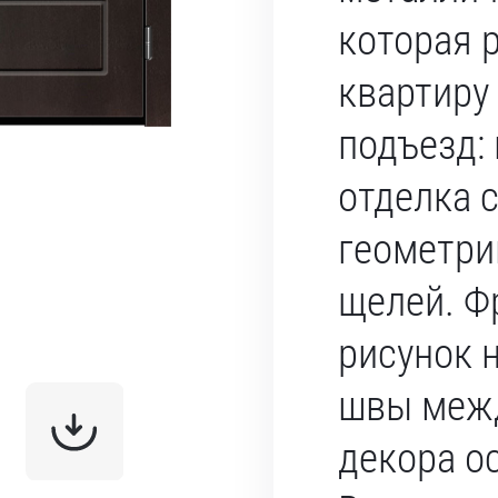
которая 
квартиру
подъезд:
отделка 
геометри
щелей. Ф
рисунок н
швы меж
декора о