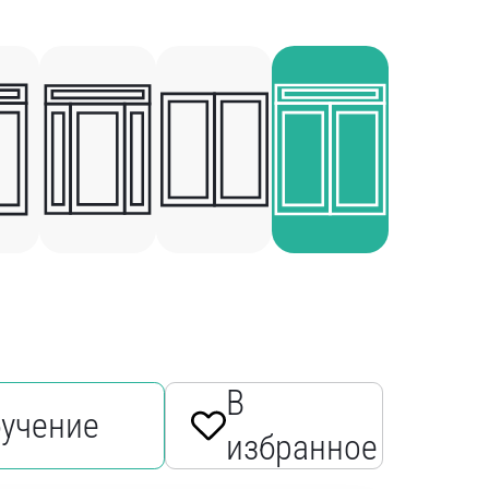
В
бучение
избранное