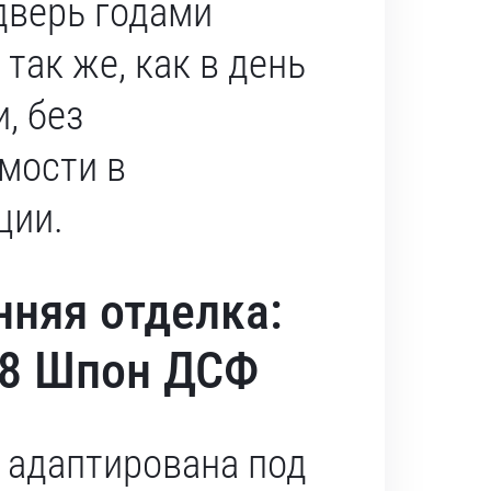
дверь годами
так же, как в день
, без
мости в
ции.
нняя отделка:
18 Шпон ДСФ
 адаптирована под