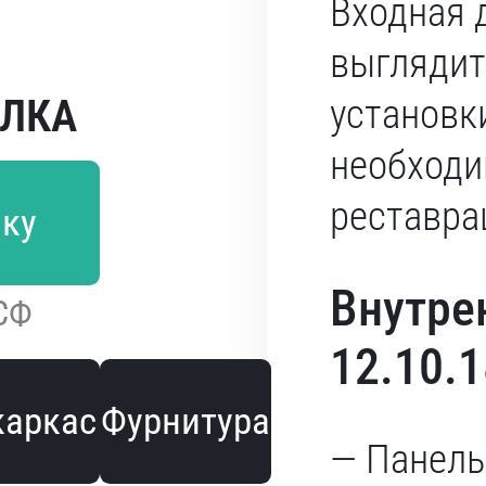
Входная 
выглядит 
ЕЛКА
установки
необходи
реставра
лку
Внутре
СФ
12.10.
каркас
Фурнитура
— Панель