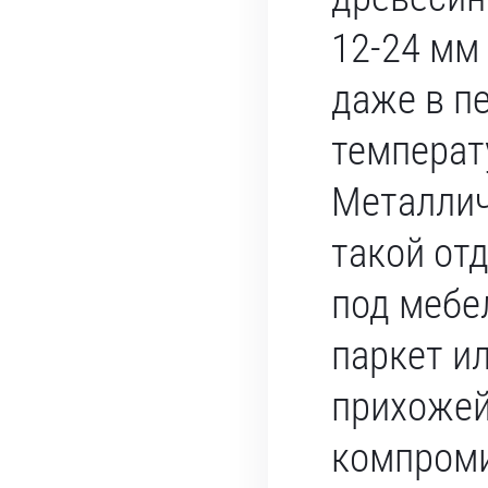
12-24 мм
даже в п
температ
Металлич
такой от
под мебе
паркет ил
прихожей
компроми