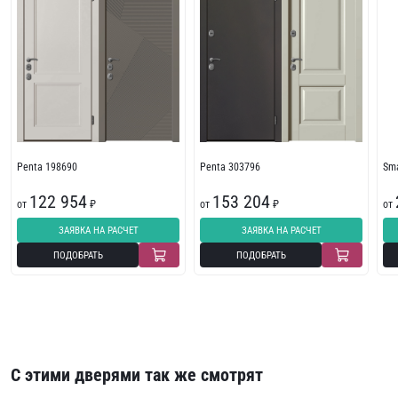
Penta 198690
Penta 303796
Sma
122 954
153 204
от
₽
от
₽
от
ЗАЯВКА НА РАСЧЕТ
ЗАЯВКА НА РАСЧЕТ
ПОДОБРАТЬ
ПОДОБРАТЬ
С этими дверями так же смотрят