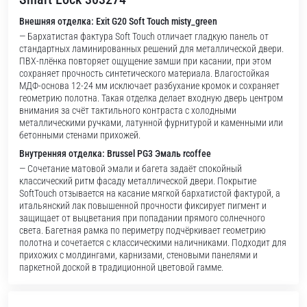
Внешняя отделка: Exit G20 Soft Touch misty_green
— Бархатистая фактура Soft Touch отличает гладкую панель от
стандартных ламинированных решений для металлической двери.
ПВХ-плёнка повторяет ощущение замши при касании, при этом
сохраняет прочность синтетического материала. Влагостойкая
МДФ-основа 12-24 мм исключает разбухание кромок и сохраняет
геометрию полотна. Такая отделка делает входную дверь центром
внимания за счёт тактильного контраста с холодными
металлическими ручками, латунной фурнитурой и каменными или
бетонными стенами прихожей.
Внутренняя отделка: Brussel PG3 Эмаль rcoffee
— Сочетание матовой эмали и багета задаёт спокойный
классический ритм фасаду металлической двери. Покрытие
SoftTouch отзывается на касание мягкой бархатистой фактурой, а
итальянский лак повышенной прочности фиксирует пигмент и
защищает от выцветания при попадании прямого солнечного
света. Багетная рамка по периметру подчёркивает геометрию
полотна и сочетается с классическими наличниками. Подходит для
прихожих с молдингами, карнизами, стеновыми панелями и
паркетной доской в традиционной цветовой гамме.