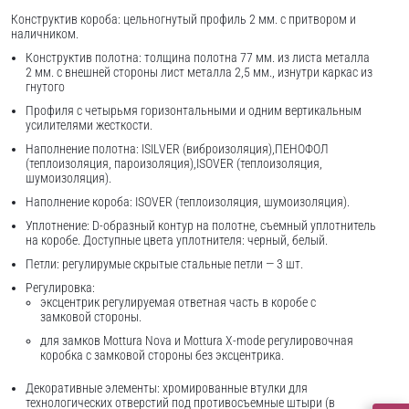
Конструктив короба: цельногнутый профиль 2 мм. с притвором и
наличником.
Конструктив полотна: толщина полотна 77 мм. из листа металла
2 мм. с внешней стороны лист металла 2,5 мм., изнутри каркас из
гнутого
Профиля с четырьмя горизонтальными и одним вертикальным
усилителями жесткости.
Наполнение полотна: ISILVER (виброизоляция),ПЕНОФОЛ
(теплоизоляция, пароизоляция),ISOVER (теплоизоляция,
шумоизоляция).
Наполнение короба: ISOVER (теплоизоляция, шумоизоляция).
Уплотнение: D-образный контур на полотне, съемный уплотнитель
на коробе. Доступные цвета уплотнителя: черный, белый.
Петли: регулирумые скрытые стальные петли — 3 шт.
Регулировка:
эксцентрик регулируемая ответная часть в коробе с
замковой стороны.
для замков Mottura Nova и Mottura X-mode регулировочная
коробка с замковой стороны без эксцентрика.
Декоративные элементы: хромированные втулки для
технологических отверстий под противосъемные штыри (в